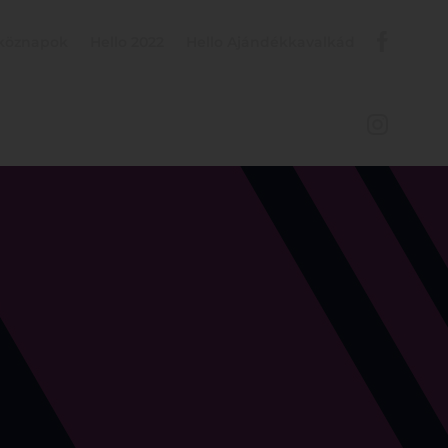
tköznapok
Hello 2022
Hello Ajándékkavalkád