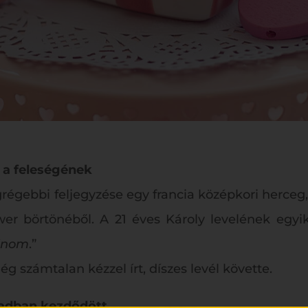
e a feleségének
régebbi feljegyzése egy francia középkori herceg,
er börtönéből. A 21 éves Károly levelének egyik s
tinom
.”
g számtalan kézzel írt, díszes levél követte.
ázadban kezdődött