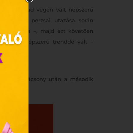
a 17. század végén vált népszerű
 király egy perzsai utazása során
el párosítja –, majd ezt követően
szakban népszerű trenddé vált –
in-nap a karácsony után a második
zunk.
ebes
y, az
ciós
szóló