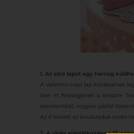
1. Az első lapot egy herceg küldt
A Valentin-napi lap küldésének leg
ben írt feleségének a londoni Tow
szerelemből, nagyon szelíd Valen
Az ő levelét az évszázadok során mé
2. A virág ajándékozása a 17. sz