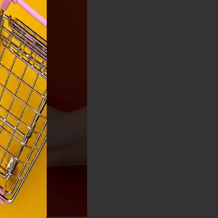
ainak
 Unió
nek a
sához