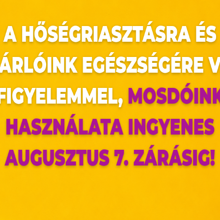
ár nyilvánvalóan romantikus gesztus, de csak 
arra vezethető vissza, amikor II. Károly svéd
 amely a különböző virágokat sajátos jelentéss
an. A virágok ajándékozása a viktoriánus kor
örös rózsákkal, amik a mély szerelmet jelképezik.
gtöbb képeslapot megmozgató nap
az oldal sütiket használ
azdát Valentin-napon világszerte, így a Valent
 tekintetében.
ldalunkon „cookie"-kat (továbbiakban „süti") alkalma
k olyan fájlok, melyek információt tárolnak w
észőjében. Ehhez az Ön hozzájárulása szükséges.
ütiket" az elektronikus hírközlésről szóló 2003. évi C. törvén
ktronikus kereskedelmi szolgáltatások, az informá
adalommal összefüggő szolgáltatások egyes kérdéseiről 