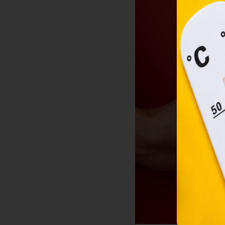
2001
megf
orsz
felh
a fe