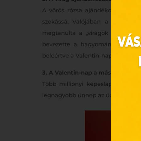
A vörös rózsa ajándékozása ma m
szokássá. Valójában a gyakorlat 
megtanulta a „virágok nyelvét” –
bevezette a hagyományt Európáb
beleértve a Valentin-napot is – a v
3. A Valentin-nap a második le
Ez 
Több milliónyi képeslap cserél g
legnagyobb ünnep az üdvözlőlapok
Webo
Eze
böng
A „s
ele
társ