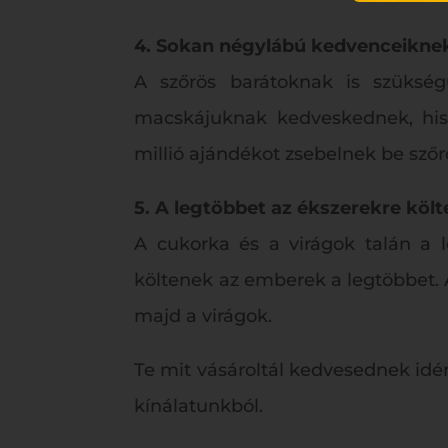
4. Sokan négylábú kedvenceikne
A szőrös barátoknak is szükség
macskájuknak kedveskednek, hisze
millió ajándékot zsebelnek be sző
5. A legtöbbet az ékszerekre köl
A cukorka és a virágok talán a l
költenek az emberek a legtöbbet. 
majd a virágok.
Te mit vásároltál kedvesednek idé
kínálatunkból.