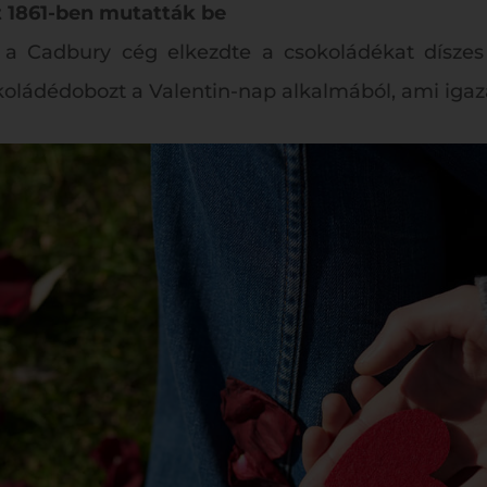
t 1861-ben mutatták be
 a Cadbury cég elkezdte a csokoládékat díszes
koládédobozt a Valentin-nap alkalmából, ami igaz