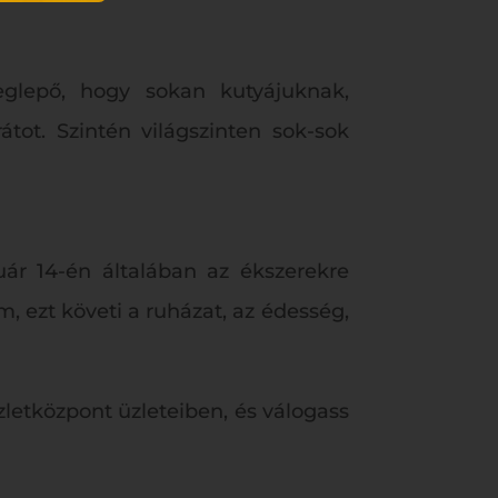
eglepő, hogy sokan kutyájuknak,
tot. Szintén világszinten sok-sok
uár 14-én általában az ékszerekre
 ezt követi a ruházat, az édesség,
letközpont üzleteiben, és válogass