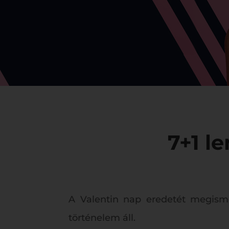
7+1 l
A Valentin nap eredetét megism
történelem áll.