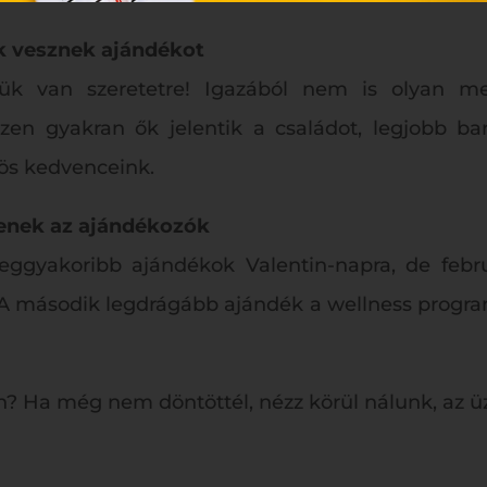
k vesznek ajándékot
ük van szeretetre! Igazából nem is olyan m
n gyakran ők jelentik a családot, legjobb bará
rös kedvenceink.
tenek az ajándékozók
eggyakoribb ajándékok Valentin-napra, de febr
A második legdrágább ajándék a wellness program,
n? Ha még nem döntöttél, nézz körül nálunk, az üz