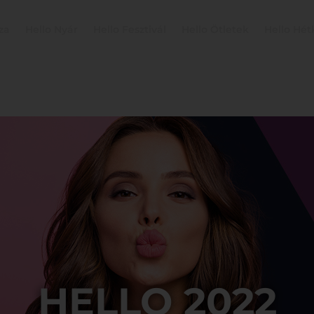
za
Hello Nyár
Hello Fesztivál
Hello Ötletek
Hello Hé
HELLO 2022