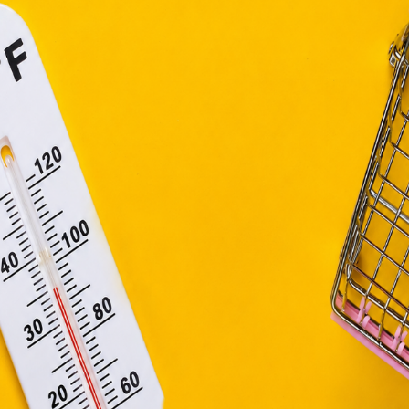
. évi CVIII. törvény, valamint az Európai Unió előírás
elelően használjuk. Azon weblapoknak, melyek az Európai
ágain belül működnek, a „sütik" használatához, és ezek
asználó számítógépén vagy egyéb eszközén történő tárolá
lhasználók hozzájárulását kell kérniük.
Elfogadom
Módosítom a beállításokat