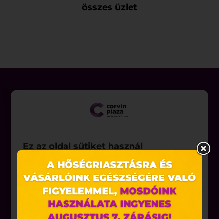
összes üzlet
Üzletek
Ez az oldal sütiket használ
Akciók
Aktualitások
Weboldalunkon „cookie"-kat (továbbiakban „süti")
alkalmazunk. Ezek olyan fájlok, melyek információt
tárolnak webes böngészőjében. Ehhez az Ön
Rólunk
hozzájárulása szükséges.
A „sütiket" az elektronikus hírközlésről szóló 2003.