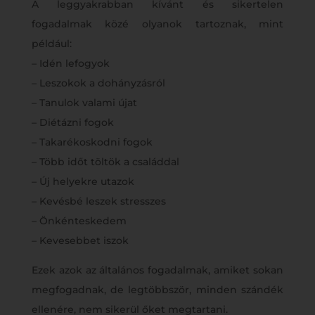
A leggyakrabban kívánt és sikertelen
fogadalmak közé olyanok tartoznak, mint
például:
– Idén lefogyok
– Leszokok a dohányzásról
– Tanulok valami újat
– Diétázni fogok
– Takarékoskodni fogok
– Több időt töltök a családdal
– Új helyekre utazok
– Kevésbé leszek stresszes
– Önkénteskedem
– Kevesebbet iszok
Ezek azok az általános fogadalmak, amiket sokan
megfogadnak, de legtöbbször, minden szándék
ellenére, nem sikerül őket megtartani.