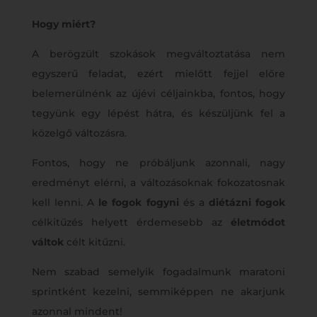
Hogy miért?
A berögzült szokások megváltoztatása nem
egyszerű feladat, ezért mielőtt fejjel előre
belemerülnénk az újévi céljainkba, fontos, hogy
tegyünk egy lépést hátra, és készüljünk fel a
közelgő változásra.
Fontos, hogy ne próbáljunk azonnali, nagy
eredményt elérni, a változásoknak fokozatosnak
kell lenni. A
le fogok fogyni
és a
diétázni fogok
célkitűzés helyett érdemesebb az
életmódot
váltok
célt kitűzni.
Nem szabad semelyik fogadalmunk maratoni
sprintként kezelni, semmiképpen ne akarjunk
azonnal mindent!