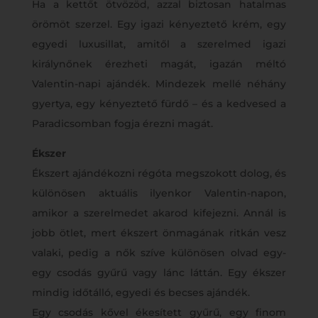
Ha a kettőt ötvözöd, azzal biztosan hatalmas
örömöt szerzel. Egy igazi kényeztető krém, egy
egyedi luxusillat, amitől a szerelmed igazi
királynőnek érezheti magát, igazán méltó
Valentin-napi ajándék. Mindezek mellé néhány
gyertya, egy kényeztető fürdő – és a kedvesed a
Paradicsomban fogja érezni magát.
Ékszer
Ékszert ajándékozni régóta megszokott dolog, és
különösen aktuális ilyenkor Valentin-napon,
amikor a szerelmedet akarod kifejezni. Annál is
jobb ötlet, mert ékszert önmagának ritkán vesz
valaki, pedig a nők szíve különösen olvad egy-
egy csodás gyűrű vagy lánc láttán. Egy ékszer
mindig időtálló, egyedi és becses ajándék.
Egy csodás kővel ékesített gyűrű, egy finom