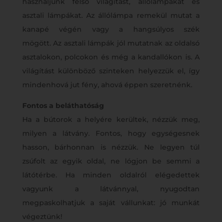
használjunk felső világítást, állólámpákat és
asztali lámpákat. Az állólámpa remekül mutat a
kanapé végén vagy a hangsúlyos szék
mögött. Az asztali lámpák jól mutatnak az oldalsó
asztalokon, polcokon és még a kandallókon is. A
világítást különböző szinteken helyezzük el, így
mindenhová jut fény, ahová éppen szeretnénk.
Fontos a beláthatóság
Ha a bútorok a helyére kerültek, nézzük meg,
milyen a látvány. Fontos, hogy egységesnek
hasson, bárhonnan is nézzük. Ne legyen túl
zsúfolt az egyik oldal, ne lógjon be semmi a
látótérbe. Ha minden oldalról elégedettek
vagyunk a látvánnyal, nyugodtan
megpaskolhatjuk a saját vállunkat: jó munkát
végeztünk!