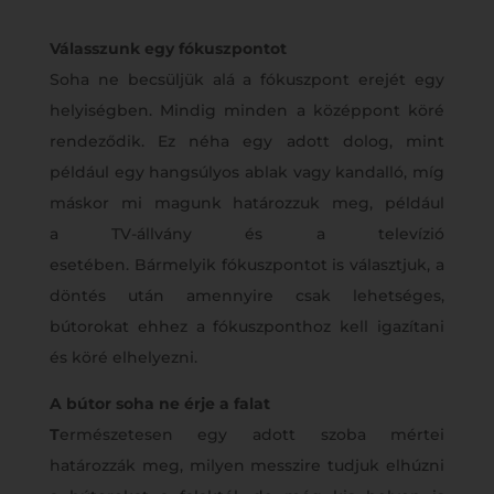
Válasszunk egy fókuszpontot
Soha ne becsüljük alá a fókuszpont erejét egy
helyiségben. Mindig minden a középpont köré
rendeződik. Ez néha egy adott dolog, mint
például egy hangsúlyos ablak vagy kandalló, míg
máskor mi magunk határozzuk meg, például
a TV-állvány és a televízió
esetében. Bármelyik fókuszpontot is választjuk, a
döntés után amennyire csak lehetséges,
bútorokat ehhez a fókuszponthoz kell igazítani
és köré elhelyezni.
A bútor soha ne érje a falat
T
ermészetesen egy adott szoba mértei
határozzák meg, milyen messzire tudjuk elhúzni