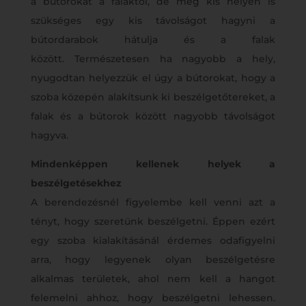
a bútorokat a falaktól, de még kis helyen is
szükséges egy kis távolságot hagyni a
bútordarabok hátulja és a falak
között. Természetesen ha nagyobb a hely,
nyugodtan helyezzük el úgy a bútorokat, hogy a
szoba közepén alakítsunk ki beszélgetőtereket, a
falak és a bútorok között nagyobb távolságot
hagyva.
Mindenképpen kellenek helyek a
beszélgetésekhez
A berendezésnél figyelembe kell venni azt a
tényt, hogy szeretünk beszélgetni. Éppen ezért
egy szoba kialakításánál érdemes odafigyelni
arra, hogy legyenek olyan beszélgetésre
alkalmas területek, ahol nem kell a hangot
felemelni ahhoz, hogy beszélgetni lehessen.