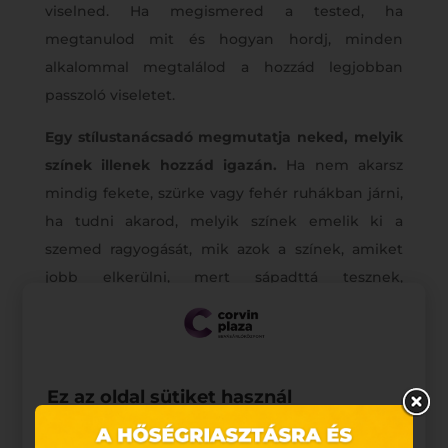
viselned. Ha megismered a tested, ha
megtanulod mit és hogyan hordj, minden
alkalommal megtalálod a hozzád legjobban
passzoló viseletet.
Egy stílustanácsadó megmutatja neked, melyik
színek illenek hozzád igazán.
Ha nem akarsz
mindig fekete, szürke vagy fehér ruhákban járni,
ha tudni akarod, melyik színek emelik ki a
szemed ragyogását, mik azok a színek, amiket
jobb elkerülni, mert sápadttá tesznek,
mindenképpen érdemes egyeztetned egy
tanácsadóval. Az általa megadott támpontok
alapján célirányosabban keresgélhetsz az
üzletekben, a színek ezentúl a barátaid lesznek,
Ez az oldal sütiket használ
nem az ellenségeid.
Weboldalunkon „cookie"-kat (továbbiakban „süti")