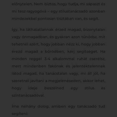
előnytelen. Nem biztos, hogy tudja, mi sápaszt és
mi tesz ragyogóvá – egy stílustanácsadó azonban
mindezekkel pontosan tisztában van, és segít.
Így, ha láthatatlannak érzed magad, bizonytalan
vagy önmagadban, és gyakran azon tűnődsz, mit
tehetnél azért, hogy jobban nézz ki, hogy jobban
érezd magad a bőrödben, kérj segítséget. Ha
minden reggel 3-4 alkalommal ruhát cserélsz,
mert mindenben fakónak és jelentéktelennek
látod magad, ha tanácstalan vagy, mi áll jól, ha
szeretnél javítani a megjelenéseden, akkor lehet,
hogy ideje beszélned egy stílus és
színtanácsadóval.
Íme néhány dolog, amiben egy tanácsadó tud
segíteni: