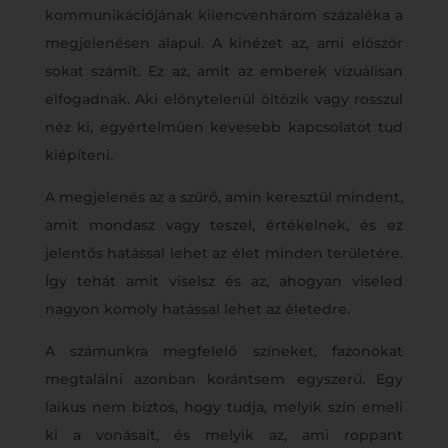
kommunikációjának kilencvenhárom százaléka a
megjelenésen alapul. A kinézet az, ami először
sokat számít. Ez az, amit az emberek vizuálisan
elfogadnak. Aki előnytelenül öltözik vagy rosszul
néz ki, egyértelműen kevesebb kapcsolatot tud
kiépíteni.
A megjelenés az a szűrő, amin keresztül mindent,
amit mondasz vagy teszel, értékelnek, és ez
jelentős hatással lehet az élet minden területére.
Így tehát amit viselsz és az, ahogyan viseled
nagyon komoly hatással lehet az életedre.
A számunkra megfelelő színeket, fazonokat
megtalálni azonban korántsem egyszerű. Egy
laikus nem biztos, hogy tudja, melyik szín emeli
ki a vonásait, és melyik az, ami roppant