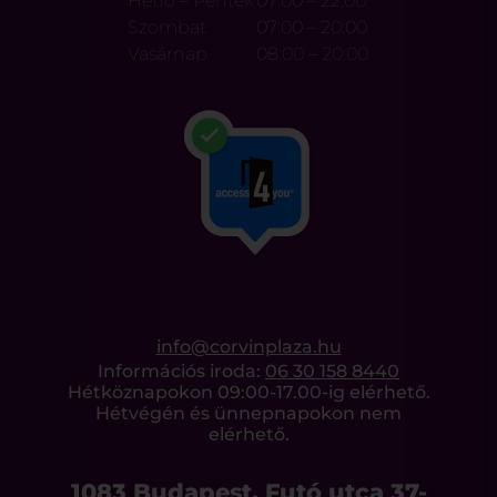
Hétfő – Péntek
07:00 – 22:00
Szombat
07:00 – 20:00
Vasárnap
08:00 – 20:00
info@corvinplaza.hu
Információs iroda:
06 30 158 8440
Hétköznapokon 09:00-17.00-ig elérhető.
Hétvégén és ünnepnapokon nem
elérhető.
1083 Budapest, Futó utca 37-