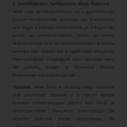
3. Csontfájdalom, hátfájdalom, lábak fájdalma
Nem csak az idősebbeknek és a gyerekeknek,
hanem mindenkinek szüksége van D-vitaminra,
ami segíti a kalcium felszívódását, jó a fogaknak,
erősíti az immunrendszert, növeli az izmok
teljesítményét és a csontnövekedésben is fontos
szerepe van. Nyáron ezt a napfényből elegendő
mennyiségben megkapjuk, télen azonban nem
árt pótolni, hiszen a D-vitamin hiánya
kellemetlen tünetekkel járhat.
Tippünk:
Mivel télre a lakosság nagy részének
már jelentősen csökken a D-vitamin szintje,
ilyenkor mindenképpen pótolni kell. Mivel az
élelmiszerekben elenyésző mennyiségű D-
vitamin található, pótold szintetikusan. És
mihelyt lehet, sétálj a napon.