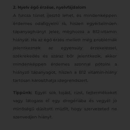
2. Nyelv égő érzése, nyelvfájdalom
A furcsa tünet ijesztő lehet, és mindenképpen
érdemes odafigyelni rá, hiszen egyértelműen
tápanyaghiányt jelez, méghozzá a B12-vitamin
hiányát. Ha az égő érzés mellett még problémák
jelentkeznek az egyensúly érzékeléssel,
székrekedés és száraz bőr jelentkezik, akkor
mindenképpen érdemes azonnal pótolni a
hiányzó tápanyagot, hiszen a B12 vitamin-hiány
tartósan károsíthatja idegrendszert.
Tippünk:
Egyél sok tojást, rizst, tejtermékeket
vagy látogass el egy drogériába és vegyél jó
minőségű dúsított müzlit, hogy szervezeted ne
szenvedjen hiányt.