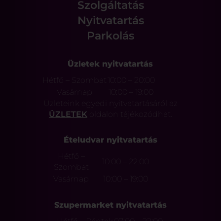
Szolgáltatás
Nyitvatartás
Parkolás
Üzletek nyitvatartás
Hétfő – Szombat
10:00 – 20:00
Vasárnap
10:00 – 19:00
Üzleteink egyedi nyitvatartásáról az
ÜZLETEK
oldalon tájékozódhat.
Ételudvar nyitvatartás
Hétfő –
10:00 – 22:00
Szombat
Vasárnap
10:00 – 19:00
Szupermarket nyitvatartás