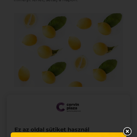
4. Fáradtság, fogínyvérzés, étvágytalanság
A C-vitaminra és annak pótlására sokan
odafigyelünk, hiszen pontosan tudjuk, milyen
fontos szerepe van az immunerősítésben. Ennek
Ez az oldal sütiket használ
ellenére előfordulhat, hogy szervezetünk nem jut