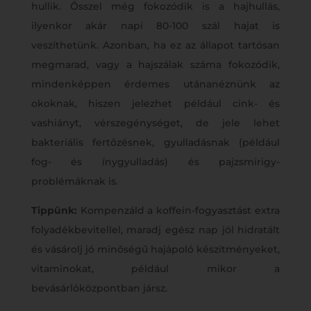
hullik. Ősszel még fokozódik is a hajhullás,
ilyenkor akár napi 80-100 szál hajat is
veszíthetünk. Azonban, ha ez az állapot tartósan
megmarad, vagy a hajszálak száma fokozódik,
mindenképpen érdemes utánanéznünk az
okoknak, hiszen jelezhet például cink- és
vashiányt, vérszegénységet, de jele lehet
bakteriális fertőzésnek, gyulladásnak (például
fog- és ínygyulladás) és pajzsmirigy-
problémáknak is.
Tippünk:
Kompenzáld a koffein-fogyasztást extra
folyadékbevitellel, maradj egész nap jól hidratált
és vásárolj jó minőségű hajápoló készítményeket,
vitaminokat, például mikor a
bevásárlóközpontban jársz.