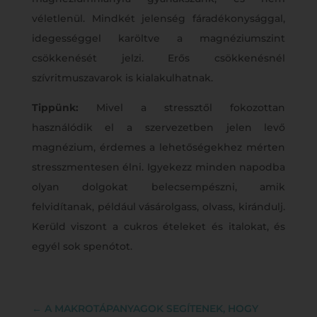
véletlenül. Mindkét jelenség fáradékonysággal,
idegességgel karöltve a magnéziumszint
csökkenését jelzi. Erős csökkenésnél
szívritmuszavarok is kialakulhatnak.
Tippünk:
Mivel a stressztől fokozottan
használódik el a szervezetben jelen levő
magnézium, érdemes a lehetőségekhez mérten
stresszmentesen élni. Igyekezz minden napodba
olyan dolgokat belecsempészni, amik
felvidítanak, például vásárolgass, olvass, kirándulj.
Kerüld viszont a cukros ételeket és italokat, és
egyél sok spenótot.
←
A MAKROTÁPANYAGOK SEGÍTENEK, HOGY