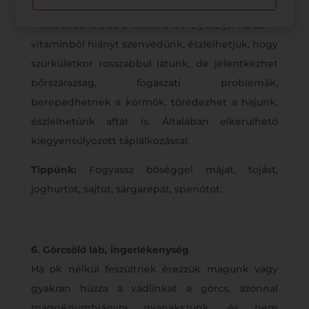
növekedéshez, az immunrendszer megfelelő
működéséhez, és a látást is befolyásolja. Ha az A-
vitaminból hiányt szenvedünk, észlelhetjük, hogy
szürkületkor rosszabbul látunk, de jelentkezhet
bőrszárazság, fogászati problémák,
berepedhetnek a körmök, töredezhet a hajunk,
észlelhetünk aftát is. Általában elkerülhető
kiegyensúlyozott táplálkozással.
Tippünk:
Fogyassz bőséggel májat, tojást,
joghurtot, sajtot, sárgarépát, spenótot.
6. Görcsölő láb, ingerlékenység
Ha ok nélkül feszültnek érezzük magunk vagy
gyakran húzza a vádlinkat a görcs, azonnal
magnéziumhiányra gyanakszunk, és nem