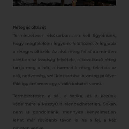
Réteges öltözet
Természetesen elsősorban arra kell figyelnünk,
hogy megfelelően legyünk felöltözve. A legjobb
a réteges öltözék. Az alsó réteg feladata minden
esetben az izzadság felvétele, a következő réteg
tartja meg a hőt, a harmadik réteg feladata az
eső, nedvesség, szél kint tartása. A vastag pulóver
fölé így érdemes egy vízálló kabátot venni.
Természetesen a sál, a sapka, és a kezünk
védelmére a kesztyű is elengedhetetlen. Sokan
nem is gondolnánk, mennyire kényelmetlen
lehet már rövidebb távon is, ha a fej, a kéz
nincsen védve.