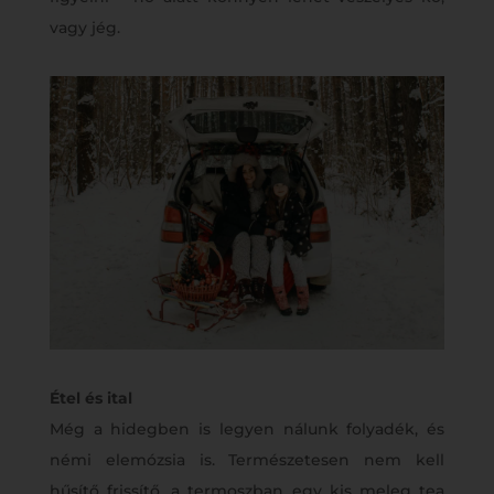
vagy jég.
Étel és ital
Még a hidegben is legyen nálunk folyadék, és
némi elemózsia is. Természetesen nem kell
hűsítő frissítő, a termoszban egy kis meleg tea