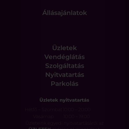
Állásajánlatok
Üzletek
Vendéglátás
Szolgáltatás
Nyitvatartás
Parkolás
Üzletek nyitvatartás
Hétfő – Szombat
10:00 – 20:00
Vasárnap
10:00 – 19:00
Üzleteink egyedi nyitvatartásáról az