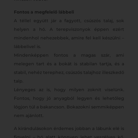
Fontos a megfelelő lábbeli
A téllel együtt jár a fagyott, csúszós talaj, sok
helyen a hó. A terepviszonyok éppen ezért
mindenhol nehezebbek, amire fel kell készülni –
lábbelivel is.
Mindenképpen fontos a magas szár, ami
melegen tart és a bokát is stabilan tartja, és a
stabil, nehéz terephez, csúszós talajhoz illeszkedő
talp.
Lényeges az is, hogy milyen zoknit viselünk.
Fontos, hogy jó anyagból legyen és lehetőleg
lógjon túl a bakancson. Bokazokni semmiképpen
nem ajánlott.
A kirándulásokon érdemes jobban a lábunk elé is
figyelni – hó alatt könnyen lehet veszélyes kő,