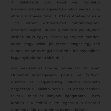
A Balatontól csak kicsit van távolabb
Magyarország legmagasabban fekvő városa, Zirc,
ahol a zúzmarás, fehér Ciszterci Apátságot és a
Zirci Ciszterci Arborétumot mindenképpen
érdemes bejárni. Ha pedig már erre járunk, akár
síelhetünk is egyet, hiszen Eplényben minden
adott, hogy valaki jól érezze magát egy téli
napon. Az Ámos-hegyi Kilátóról a bakonyi tájban
is gyönyörködhet a kiránduló.
Aki nyugatabbra utazna, remek úti cél lehet
Dunántúl legmagasabb pontja, az Írott-kő.
Ausztria és Magyarország határán található
hegytetőn a kőkilátó pont a két ország határán
fekszik, mindkét irányból látogatható. Tiszta
időben a kilátóból ellátni egészen a balatoni
tanúhegyekig, de az Alpok csúcsait is látni.