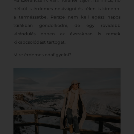
Ha szerencsénk van, hófehér tájon, ha nincs, hó
nélkül is érdemes nekivágni és télen is kimenni
a természetbe. Persze nem kell egész napos
túrákban gondolkodni, de egy rövidebb
kirándulás ebben az évszakban is remek
kikapcsolódást tartogat.
Mire érdemes odafigyelni?