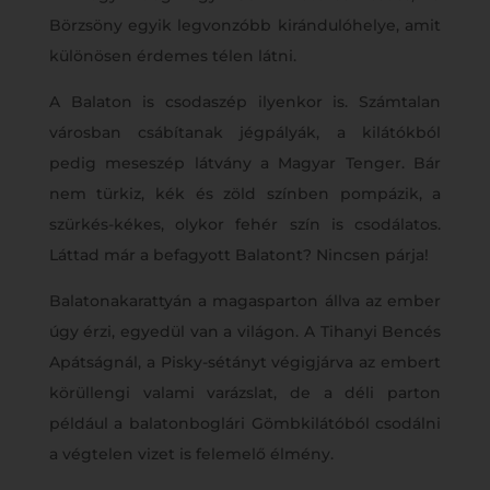
Börzsöny egyik legvonzóbb kirándulóhelye, amit
különösen érdemes télen látni.
A Balaton is csodaszép ilyenkor is. Számtalan
városban csábítanak jégpályák, a kilátókból
pedig meseszép látvány a Magyar Tenger. Bár
nem türkiz, kék és zöld színben pompázik, a
szürkés-kékes, olykor fehér szín is csodálatos.
Láttad már a befagyott Balatont? Nincsen párja!
Balatonakarattyán a magasparton állva az ember
úgy érzi, egyedül van a világon. A Tihanyi Bencés
Apátságnál, a Pisky-sétányt végigjárva az embert
körüllengi valami varázslat, de a déli parton
például a balatonboglári Gömbkilátóból csodálni
a végtelen vizet is felemelő élmény.