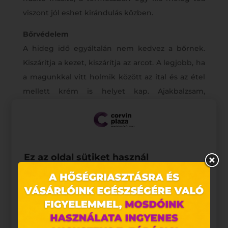
viszont jól eshet kirándulás közben.
Bőrvédelem
A hideg idő egyáltalán nem kedvez a bőrnek.
Kiszárítja a kezet, kiszárítja az arcot. A legjobb, ha
a magunkkal vitt holmik között az ital és az étel
mellett krém is helyet kap. Ajakbalzsam,
kézkrém nagy segítségünkre lehet. Jobb előre
gondoskodni a bőrünkről, mint a kirepedezett
kezünket, ajkunkat kezelni.
Ez az oldal sütiket használ
Weboldalunkon „cookie"-kat (továbbiakban „süti")
alkalmazunk. Ezek olyan fájlok, melyek információt
tárolnak webes böngészőjében. Ehhez az Ön
hozzájárulása szükséges.