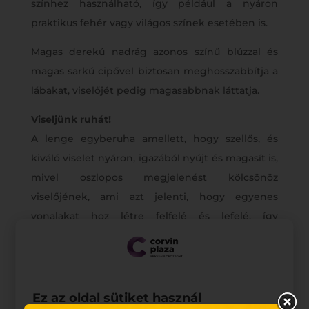
színhez használható, így például a nyáron
praktikus fehér vagy világos színek esetében is.
Magas derekú nadrág azonos színű blúzzal és
magas sarkú cipővel biztosan meghosszabbítja a
lábakat, viselőjét pedig magasabbnak láttatja.
Viseljünk ruhát!
A lenge egyberuha amellett, hogy szellős, és
kiváló viselet nyáron, igazából nyújt és magasít is,
mivel oszlopos megjelenést kölcsönöz
viselőjének, ami azt jelenti, hogy egyenes
vonalakat hoz létre felfelé és lefelé, így
magasabbnak látszik viselője. A függőleges
csíkok még inkább rá tudnak dobni a hatásra.
Magasított derekú nadrág vagy szoknya is lehet
Ez az oldal sütiket használ
nyerő!