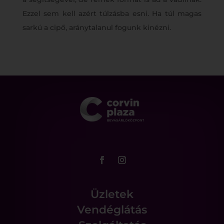
Ezzel sem kell azért túlzásba esni. Ha túl magas
sarkú a cipő, aránytalanul fogunk kinézni.
Üzletek
Vendéglátás