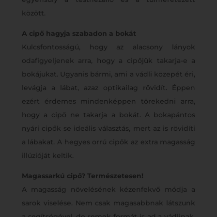
között.
A cipő hagyja szabadon a bokát
Kulcsfontosságú, hogy az alacsony lányok
odafigyeljenek arra, hogy a cipőjük takarja-e a
bokájukat. Ugyanis bármi, ami a vádli közepét éri,
levágja a lábat, azaz optikailag rövidít. Éppen
ezért érdemes mindenképpen törekedni arra,
hogy a cipő ne takarja a bokát. A bokapántos
nyári cipők se ideális választás, mert az is rövidíti
a lábakat. A hegyes orrú cipők az extra magasság
illúzióját keltik.
Magassarkú cipő? Természetesen!
A magasság növelésének kézenfekvő módja a
sarok viselése. Nem csak magasabbnak látszunk
a segítségével, de remek formát is ad a vádlinak.