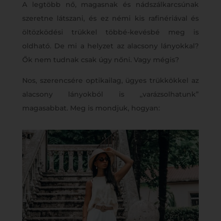
A legtöbb nő, magasnak és nádszálkarcsúnak
szeretne látszani, és ez némi kis rafinériával és
öltözködési trükkel többé-kevésbé meg is
oldható. De mi a helyzet az alacsony lányokkal?
Ők nem tudnak csak úgy nőni. Vagy mégis?
Nos, szerencsére optikailag, ügyes trükkökkel az
alacsony lányokból is ,,varázsolhatunk”
magasabbat. Meg is mondjuk, hogyan: