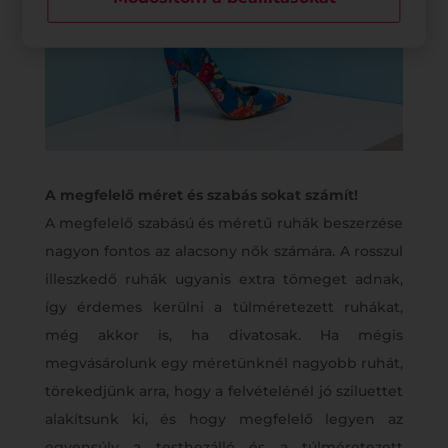
A megfelelő méret és szabás sokat számít!
A megfelelő szabású és méretű ruhák beszerzése
nagyon fontos az alacsony nők számára. A rosszul
illeszkedő ruhák ugyanis extra tömeget adnak,
így érdemes kerülni a túlméretezett ruhákat,
még akkor is, ha divatosak. Ha mégis
megvásárolunk egy méretünknél nagyobb ruhát,
törekedjünk arra, hogy a felvételénél jó sziluettet
alakítsunk ki, és hogy megfelelő legyen az
egyensúly a testhezálló és a túlméretezett