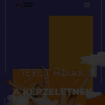
TERET ADUNK
A KÉPZELETNEK