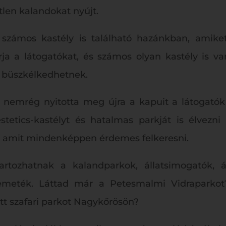
tlen kalandokat nyújt.
számos kastély is található hazánkban, amiket
ja a látogatókat, és számos olyan kastély is v
el büszkélkedhetnek.
nemrég nyitotta meg újra a kapuit a látogatók e
etics-kastélyt és hatalmas parkját is élvezni f
l, amit mindenképpen érdemes felkeresni.
artozhatnak a kalandparkok, állatsimogatók, á
semeték. Láttad már a Petesmalmi Vidraparko
t szafari parkot Nagykőrösön?