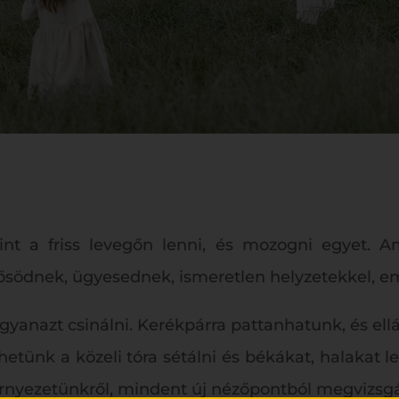
t a friss levegőn lenni, és mozogni egyet. Am
erősödnek, ügyesednek, ismeretlen helyzetekkel, e
anazt csinálni. Kerékpárra pattanhatunk, és ellá
hetünk a közeli tóra sétálni és békákat, halakat l
rnyezetünkről, mindent új nézőpontból megvizsgá