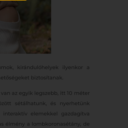
mok, kirándulóhelyek ilyenkor a
etőségeket biztosítanak.
an az egyik legszebb, itt 10 méter
zött sétálhatunk, és nyerhetünk
interaktív elemekkel gazdagítva
mas élmény a lombkoronasétány, de