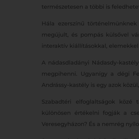
természetesen a többi is feledhete
Hála ezerszínű történelmünknek 
megújult, és pompás külsővel vár
interaktív kiállításokkal, elemekk
A nádasdladányi Nádasdy-kastély 
megpihenni. Ugyanígy a dégi Fest
Andrássy-kastély is egy azok közü
Szabadtéri elfoglaltságok közé t
különösen értékelni fogják a c
Veresegyházon? És a nemrég nyílot