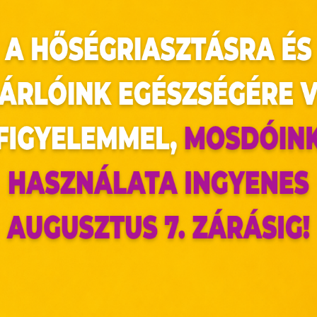
 házak díszítéseit, a sétálóutcán megbújó szobr
virágzik mindenhol? Egy kis fantáziával remek fe
t is garázdálkodhat. A gyerekek ültethetnek 
ányféle virág pompázik a kertben és azt is megl
es, emellett rengeteget lehet belőle tanulni, és 
az oldal sütiket használ
lvezni.
ldalunkon „cookie"-kat (továbbiakban „süti") alkalma
hatjuk a gyerekekkel. Elő a színes krétákkal – az as
k olyan fájlok, melyek információt tárolnak w
észőjében. Ehhez az Ön hozzájárulása szükséges.
es állatok hada lepheti el a járdát, de akár egy 
ütiket" az elektronikus hírközlésről szóló 2003. évi C. törvén
ktronikus kereskedelmi szolgáltatások, az informá
adalommal összefüggő szolgáltatások egyes kérdéseiről 