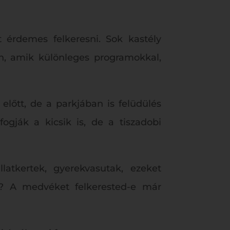
 érdemes felkeresni. Sok kastély
an, amik különleges programokkal,
lőtt, de a parkjában is felüdülés
ogják a kicsik is, de a tiszadobi
llatkertek, gyerekvasutak, ezeket
t? A medvéket felkerested-e már