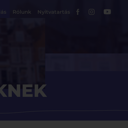
lás
Rólunk
Nyitvatartás
KNEK