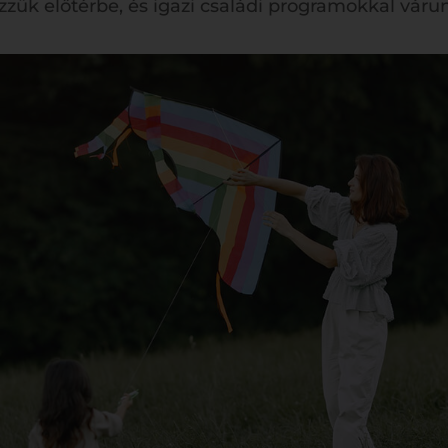
zzük előtérbe, és igazi családi programokkal váru