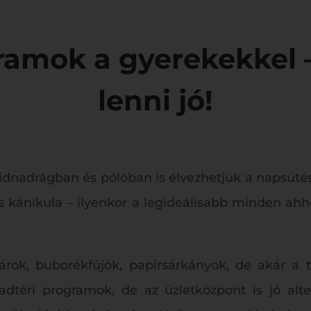
ramok a gyerekekkel 
lenni jó!
övidnadrágban és pólóban is élvezhetjük a napsüt
kánikula – ilyenkor a legideálisabb minden ahho
árok, buborékfújók, papírsárkányok, de akár a t
téri programok, de az üzletközpont is jó alte