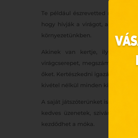
Te például észrevetted már a régi
hogy hívják a virágot, ami üdén 
környezetünkben.
Akinek van kertje, ilyenkor ot
virágcserepet, megszámolhatják, h
őket. Kertészkedni igazán egészség
Ez 
kivétel nélkül minden kicsi tudja é
Webo
A saját játszóterünket is felturbóz
Eze
böng
kedves üzenetek, szivárványok, éd
A „s
kezdődhet a móka.
ele
társ