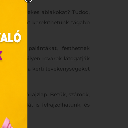
okat, az érdekes ablakokat? Tudod,
lfedezőtúrát kerekíthetünk tágabb
magokat, palántákat, festhetnek
eshetik, milyen rovarok látogatják
szerencsére a kerti tevékenységeket
zunk.
zfalt kiváló rajzlap. Betűk, számok,
ebes
ugróiskolát is felrajzolhatunk, és
y, az
ciós
szóló