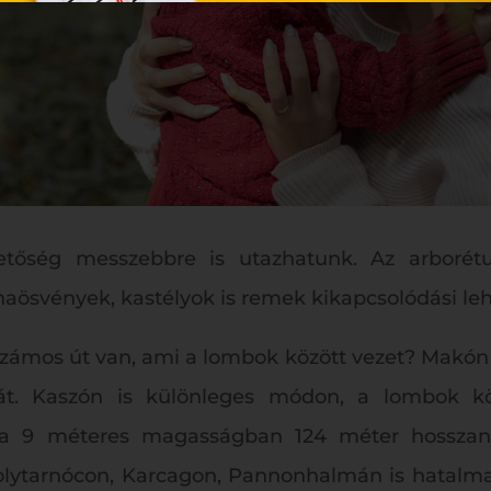
tőség messzebbre is utazhatunk. Az arborétu
ösvények, kastélyok is remek kikapcsolódási leh
ámos út van, ami a lombok között vezet? Makón v
t. Kaszón is különleges módon, a lombok kö
s a 9 méteres magasságban 124 méter hosszan 
polytarnócon, Karcagon, Pannonhalmán is hatal