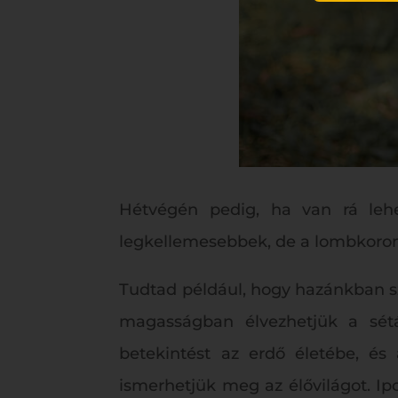
Hétvégén pedig, ha van rá lehe
legkellemesebbek, de a lombkorona
Tudtad például, hogy hazánkban sz
magasságban élvezhetjük a sétá
betekintést az erdő életébe, é
ismerhetjük meg az élővilágot. I