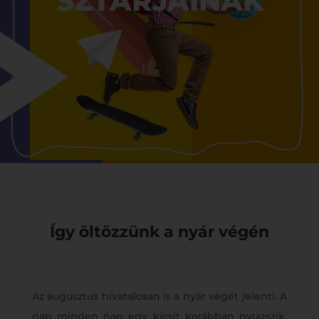
SZTÁRJAINAK
Így öltözzünk a nyár végén
Az augusztus hivatalosan is a nyár végét jelenti. A
nap minden nap egy kicsit korábban nyugszik,