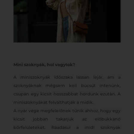
Mini szoknyák, hol vagytok?
A miniszoknyák időszaka lassan lejár, ám a
szoknyáknak mégsem kell búcsút intenünk,
csupán egy kicsit hosszabbat hordunk ezután. A
miniszoknyákat felválthatják a midik.
A nyár vége megfelelőnek tűnik ahhoz, hogy egy
kicsit jobban takarjuk az előbukkanó
bőrfelületeket. Ráadásul a midi szoknyák