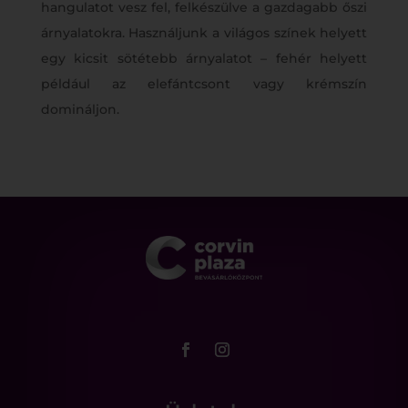
hangulatot vesz fel, felkészülve a gazdagabb őszi
árnyalatokra. Használjunk a világos színek helyett
egy kicsit sötétebb árnyalatot – fehér helyett
például az elefántcsont vagy krémszín
domináljon.