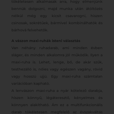
tökéletesen alkalmasak arra, hogy elmenjünk
bennük dolgozni, majd munka után átöltözés
nélkül még egy kicsit csavarogni, hiszen
csinosak, sokrétűek, bármivel kombinálhatók és
bárhová felvehetők.
A vászon maxi-ruhák isteni választás
Van néhány ruhadarab, ami minden évben
sláger, és minden alkalomra jól működik. Ilyen a
maxi-ruha is. Lehet, lenge, bő, de akár szűk,
testhezálló is, nőies vagy egészen vagány, rövid
vagy hosszú ujjú. Egy maxi-ruha számtalan
variációban kapható.
A lenvászon maxi-ruha a nyár kötelező darabja,
hiszen könnyű, légáteresztő, kényelmes és
könnyen alakítható. Ám ez a multifunkcionális
darab tökéletesen megfelelő az évszakváltás