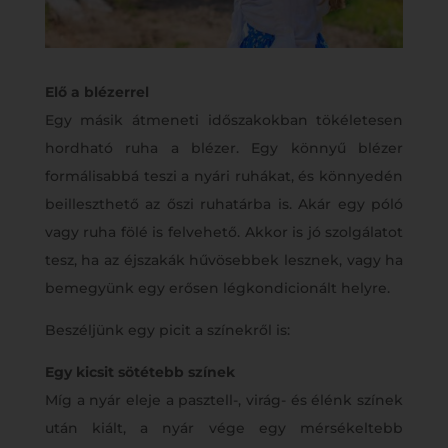
Elő a blézerrel
Egy másik átmeneti időszakokban tökéletesen
hordható ruha a blézer. Egy könnyű blézer
formálisabbá teszi a nyári ruhákat, és könnyedén
beilleszthető az őszi ruhatárba is. Akár egy póló
vagy ruha fölé is felvehető. Akkor is jó szolgálatot
tesz, ha az éjszakák hűvösebbek lesznek, vagy ha
bemegyünk egy erősen légkondicionált helyre.
Beszéljünk egy picit a színekről is:
Egy kicsit sötétebb színek
Míg a nyár eleje a pasztell-, virág- és élénk színek
után kiált, a nyár vége egy mérsékeltebb