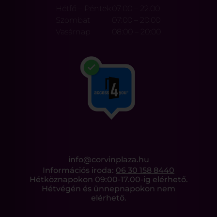
Hétfő – Péntek
07:00 – 22:00
Szombat
07:00 – 20:00
Vasárnap
08:00 – 20:00
info@corvinplaza.hu
Információs iroda:
06 30 158 8440
Hétköznapokon 09:00-17.00-ig elérhető.
Hétvégén és ünnepnapokon nem
elérhető.