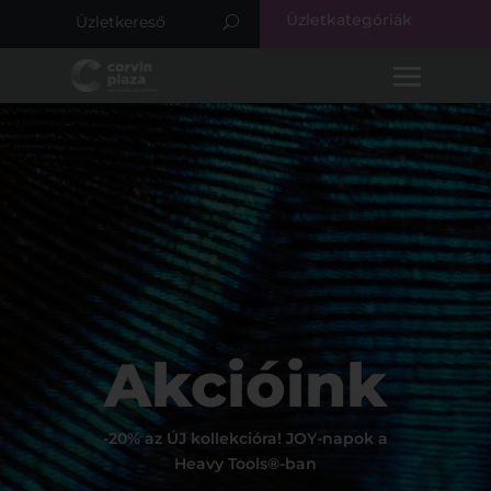
Üzletkategóriák
Akcióink
-20% az ÚJ kollekcióra! JOY-napok a
Heavy Tools®-ban