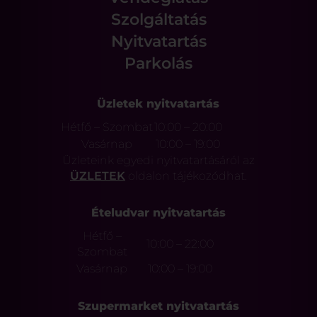
Szolgáltatás
Nyitvatartás
Parkolás
Üzletek nyitvatartás
Hétfő – Szombat
10:00 – 20:00
Vasárnap
10:00 – 19:00
Üzleteink egyedi nyitvatartásáról az
ÜZLETEK
oldalon tájékozódhat.
Ételudvar nyitvatartás
Hétfő –
10:00 – 22:00
Szombat
Vasárnap
10:00 – 19:00
Szupermarket nyitvatartás