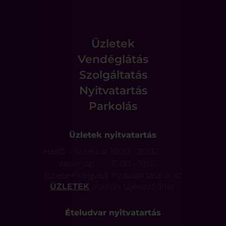
Üzletek
Vendéglátás
Szolgáltatás
Nyitvatartás
Parkolás
Üzletek nyitvatartás
Hétfő – Szombat
10:00 – 20:00
Vasárnap
10:00 – 19:00
Üzleteink egyedi nyitvatartásáról az
ÜZLETEK
oldalon tájékozódhat.
Ételudvar nyitvatartás