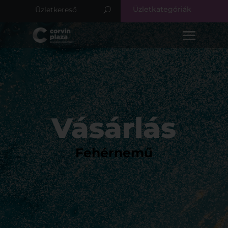
Üzletkategóriák
Vásárlás
Fehérnemű