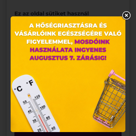
Ez az oldal sütiket használ
Weboldalunkon „cookie"-kat (továbbiakban „süti")
alkalmazunk. Ezek olyan fájlok, melyek információt
tárolnak webes böngészőjében. Ehhez az Ön
hozzájárulása szükséges.
A „sütiket" az elektronikus hírközlésről szóló 2003.
évi C. törvény, az elektronikus kereskedelmi
szolgáltatások, az információs társadalommal
összefüggő szolgáltatások egyes kérdéseiről szóló
2001. évi CVIII. törvény, valamint az Európai Unió
előírásainak megfelelően használjuk. Azon
weblapoknak, melyek az Európai Unió országain
belül működnek, a „sütik" használatához, és
ezeknek a felhasználó számítógépén vagy egyéb
eszközén történő tárolásához a felhasználók
hozzájárulását kell kérniük.
összes üzlet