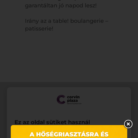
garantáltan jó napod lesz!
Irány az a table! boulangerie –
patisserie!
Ez az oldal sütiket használ
Weboldalunkon „cookie"-kat (továbbiakban „süti")