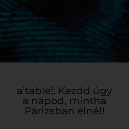
a’table!: Kezdd úgy
a napod, mintha
Párizsban élnél!