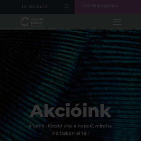
Üzletkategóriák
Akcióink
a’table!: Kezdd úgy a napod, mintha
Párizsban élnél!