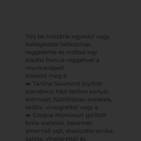
Térj be hozzánk egyedül vagy
kollégáddal hétköznap
reggelente és indítsd egy
kiadós francia reggelivel a
munkanapot!
Kóstold meg a
🥪 Tartine Saumont (nyitott
szendvics: házi tartine kenyér,
krémsajt, füstöltlazac szeletek,
saláta, vinaigrette) vagy a
🥪 Croque Monsieurt (pirított
briós szeletek, besamel,
ementáli sajt, olaszcotto sonka,
saláta, vinaigrette) és