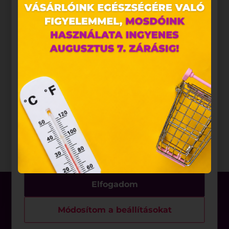
alkalmazunk. Ezek olyan fájlok, melyek információt
tárolnak webes böngészőjében. Ehhez az Ön
hozzájárulása szükséges.
A „sütiket" az elektronikus hírközlésről szóló 2003.
évi C. törvény, az elektronikus kereskedelmi
szolgáltatások, az információs társadalommal
összefüggő szolgáltatások egyes kérdéseiről szóló
2001. évi CVIII. törvény, valamint az Európai Unió
előírásainak megfelelően használjuk. Azon
weblapoknak, melyek az Európai Unió országain
belül működnek, a „sütik" használatához, és
ezeknek a felhasználó számítógépén vagy egyéb
eszközén történő tárolásához a felhasználók
hozzájárulását kell kérniük.
Elfogadom
Módosítom a beállításokat