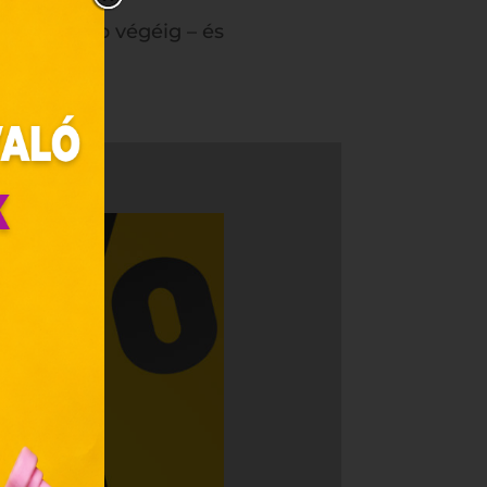
től a hónap végéig – és
zunk.
ebes
y, az
ciós
szóló