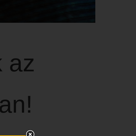
k az
an!