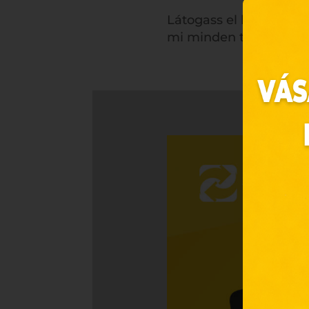
Látogass el bármely da
mi minden termékre 5
Ez 
Webo
Eze
böng
A „s
ele
társ