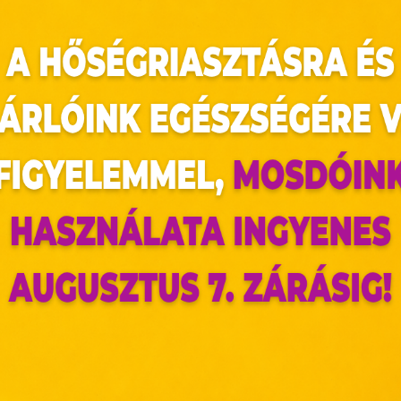
rabáras vagy kilós üzletünk egyikébe – február 11-
0% kedvezményt biztosítunk a számodra!
az oldal sütiket használ
ldalunkon „cookie"-kat (továbbiakban „süti") alkalma
k olyan fájlok, melyek információt tárolnak w
észőjében. Ehhez az Ön hozzájárulása szükséges.
ütiket" az elektronikus hírközlésről szóló 2003. évi C. törvén
ktronikus kereskedelmi szolgáltatások, az informá
adalommal összefüggő szolgáltatások egyes kérdéseiről 