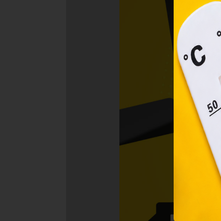
2001
megf
orsz
felh
a fe