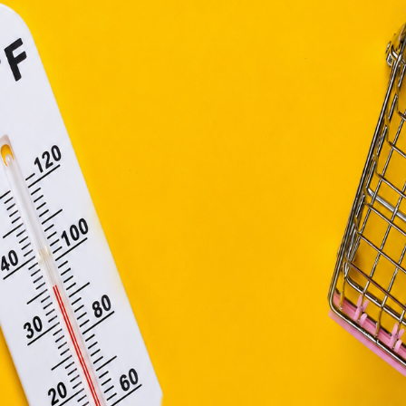
. évi CVIII. törvény, valamint az Európai Unió előírás
elelően használjuk. Azon weblapoknak, melyek az Európai
ágain belül működnek, a „sütik" használatához, és ezek
asználó számítógépén vagy egyéb eszközén történő tárolá
lhasználók hozzájárulását kell kérniük.
Elfogadom
Módosítom a beállításokat