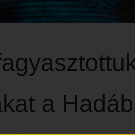
agyasztottu
akat a Hadáb