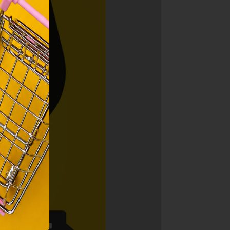
ainak
 Unió
nek a
sához