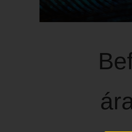
Bef
ár