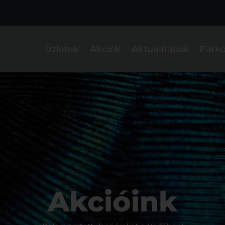
Üzletek
Akciók
Aktualitások
Parko
Akcióink