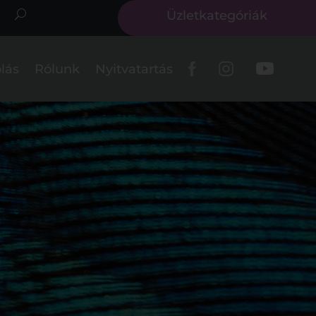
Üzletkategóriák
lás
Rólunk
Nyitvatartás