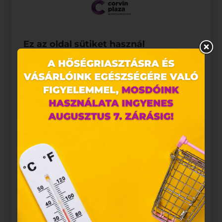
Ez az oldal sütiket használ
Weboldalunkon „cookie"-kat (továbbiakban „süti")
alkalmazunk. Ezek olyan fájlok, melyek információt
tárolnak webes böngészőjében. Ehhez az Ön
hozzájárulása szükséges.
A „sütiket" az elektronikus hírközlésről szóló 2003.
évi C. törvény, az elektronikus kereskedelmi
szolgáltatások, az információs társadalommal
összefüggő szolgáltatások egyes kérdéseiről szóló
2001. évi CVIII. törvény, valamint az Európai Unió
előírásainak megfelelően használjuk. Azon
weblapoknak, melyek az Európai Unió országain
belül működnek, a „sütik" használatához, és
ezeknek a felhasználó számítógépén vagy egyéb
eszközén történő tárolásához a felhasználók
hozzájárulását kell kérniük.