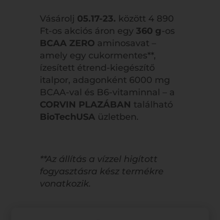
Vásárolj
05.17-23.
között 4 890
Ft-os akciós áron egy
360 g
-os
BCAA ZERO
aminosavat –
amely egy cukormentes**,
ízesített étrend-kiegészítő
italpor, adagonként 6000 mg
BCAA-val és B6-vitaminnal – a
CORVIN PLAZÁBAN
található
BioTechUSA
üzletben.
**Az állítás a vízzel higított
fogyasztásra kész termékre
vonatkozik.