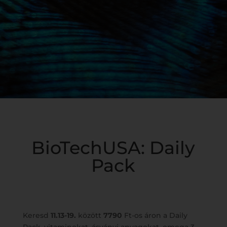
BioTechUSA: Daily
Pack
Keresd
11.13-19.
között
7790
Ft-os áron a Daily