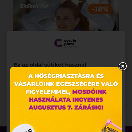
Ez az oldal sütiket használ
Weboldalunkon „cookie"-kat (továbbiakban „süti")
alkalmazunk. Ezek olyan fájlok, melyek információt
tárolnak webes böngészőjében. Ehhez az Ön
hozzájárulása szükséges.
A „sütiket" az elektronikus hírközlésről szóló 2003.
évi C. törvény, az elektronikus kereskedelmi
szolgáltatások, az információs társadalommal
összefüggő szolgáltatások egyes kérdéseiről szóló
2001. évi CVIII. törvény, valamint az Európai Unió