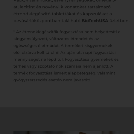
Pack, vitaminokat, ásványi anyagokat, omega 3-
at, lecitint és növényi kivonatokat tartalmazó
étrendkiegészítő tablettákat és kapszulákat a
bevásárlóközpontban található
BioTechUSA
üzletben.
* Az étrendkiegészítők fogyasztása nem helyettesíti a
kiegyensúlyozott, változatos étrendet és az
egészséges életmódot. A terméket kisgyermekek
elől elzárva kell tárolni! Az ajánlott napi fogyasztási
mennyiséget ne lépd túl. Fogyasztása gyermekek és
terhes vagy szoptató nők számára nem ajánlott. A
termék fogyasztása ismert alapbetegség, valamint
gyógyszerszedés esetén nem javasolt!