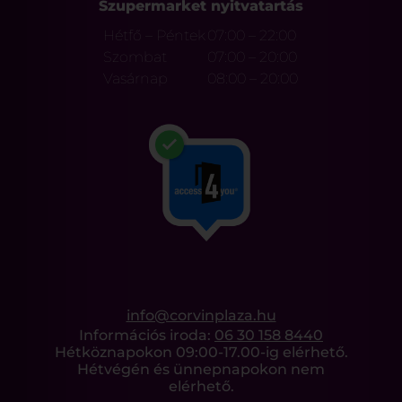
Szupermarket nyitvatartás
Hétfő – Péntek
07:00 – 22:00
Szombat
07:00 – 20:00
Vasárnap
08:00 – 20:00
info@corvinplaza.hu
Információs iroda:
06 30 158 8440
Hétköznapokon 09:00-17.00-ig elérhető.
Hétvégén és ünnepnapokon nem
elérhető.