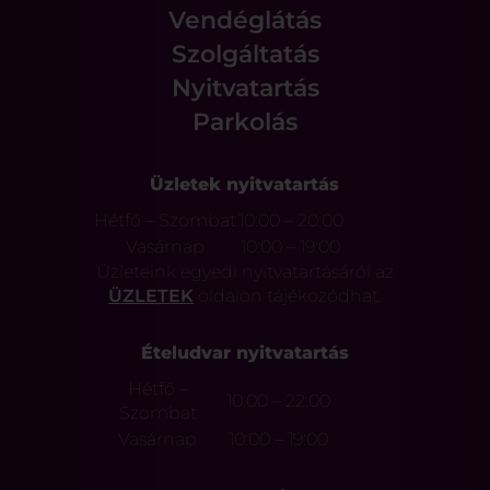
Vendéglátás
Szolgáltatás
Nyitvatartás
Parkolás
Üzletek nyitvatartás
Hétfő – Szombat
10:00 – 20:00
Vasárnap
10:00 – 19:00
Üzleteink egyedi nyitvatartásáról az
ÜZLETEK
oldalon tájékozódhat.
Ételudvar nyitvatartás
Hétfő –
10:00 – 22:00
Szombat
Vasárnap
10:00 – 19:00