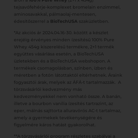
áron a
100% Pure Whey
(2+1 x 454g)
tejsavófehérje-komplexet bromelain enzimmel,
aminosavakkal, pálmaolaj-mentesen,
édesítőszerrel a
BioTechUSA
szaküzletben.
*Az akciós ár 2024.04.16-30. között a készlet
erejéig érvényes minden ízesítésű 100% Pure
Whey 454g kiszerelésű termékre, 2+1 termék
együttes vásárlása esetén, a BioTechUSA
üzletekben és a BioTechUSA webshopon. A
termékek csomagolásban, színben, ízben és
méretben a fotón látottaktól eltérhetnek. Áraink
fogyasztói árak, melyek az ÁFÁ-t tartalmazzák. A
törzsvásárlói kedvezmény más
kedvezményekkel nem vonható össze. A banán,
illetve a bourbon vanília ízesítés tartrazint, az
eper, málnás sajttorta alluravörös AC-t tartalmaz,
amely a gyermekek tevékenységére és
figyelmére káros hatást gyakorolhat.
**A törzsvásárlói program részletes szabályai a