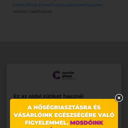
https://shop.biotechusa.hu/account/register
oldalon találhatóak.
Ez az oldal sütiket használ
Weboldalunkon „cookie"-kat (továbbiakban „süti")
alkalmazunk. Ezek olyan fájlok, melyek információt
tárolnak webes böngészőjében. Ehhez az Ön
hozzájárulása szükséges.