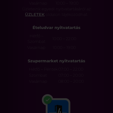
Vasárnap
10:00 – 19:00
Üzleteink egyedi nyitvatartásáról az
ÜZLETEK
oldalon tájékozódhat.
Ételudvar nyitvatartás
Hétfő –
10:00 – 22:00
Szombat
Vasárnap
10:00 – 19:00
Szupermarket nyitvatartás
Hétfő – Péntek
07:00 – 22:00
Szombat
07:00 – 20:00
Vasárnap
08:00 – 20:00