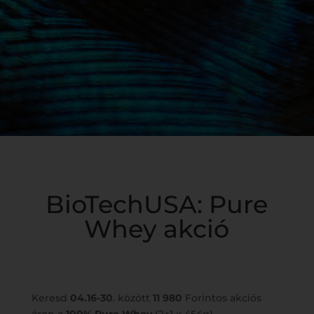
BioTechUSA: Pure
Whey akció
Keresd
04.16-30
. között
11 980
Forintos akciós