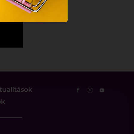
tualitások
ok