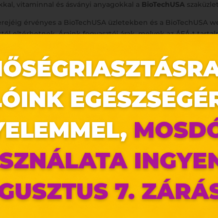
akkal, vitaminnal és ásványi anyagokkal a
BioTechUSA
szaküzle
zlet erejéig érvényes a BioTechUSA üzletekben és a BioTechUS
któl eltérhetnek. Áraink fogyasztói árak, melyek az ÁFÁ-t tart
éket kisgyermekek elől elzárva tárolja! Az étrendkiegészítő 
ódot! Nem ajánlott ismert alapbetegség, valamint gyógyszersz
erhes vagy szoptató nők és 18 év alatti gyermekek nem fogyaszth
 EGCG (-)-epigallokatekin-3-gallát napi fogyasztása nem érhet
őtt minden esetben olvassa el a termékek címkéjén, vagy a 
 a https://shop.biotechusa.hu/account/register oldalon találhat
az oldal sütiket használ
ldalunkon „cookie"-kat (továbbiakban „süti") alkalma
k olyan fájlok, melyek információt tárolnak w
észőjében. Ehhez az Ön hozzájárulása szükséges.