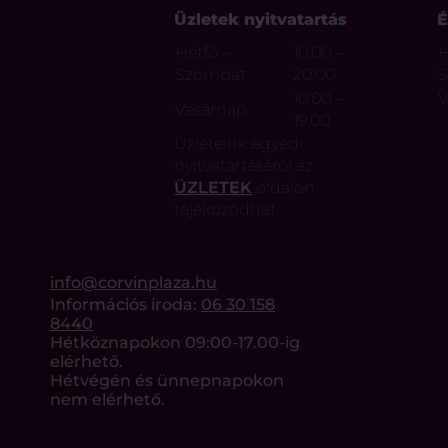
Üzletek nyitvatartás
É
Hétfő –
10:00 –
H
Szombat
20:00
10:00 –
V
Vasárnap
19:00
Üzleteink egyedi
nyitvatartásáról az
ÜZLETEK
oldalon
tájékozódhat.
info@corvinplaza.hu
Információs iroda:
06 30 158
8440
Hétköznapokon 09:00-17.00-ig
elérhető.
Hétvégén és ünnepnapokon
nem elérhető.