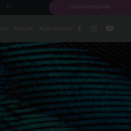
Üzletkategóriák
lás
Rólunk
Nyitvatartás