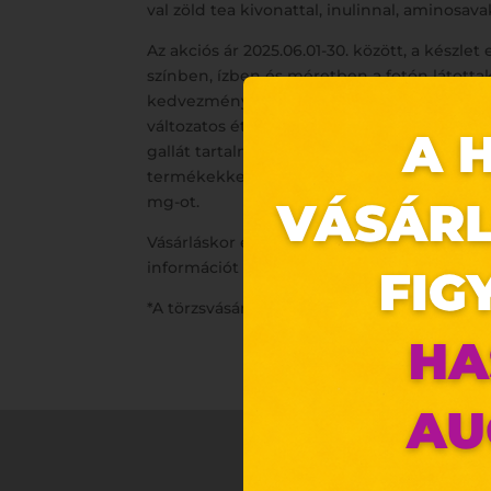
val zöld tea kivonattal, inulinnal, aminosav
Az akciós ár 2025.06.01-30. között, a kés
színben, ízben és méretben a fotón látotta
kedvezményekkel nem vonható össze. A term
változatos étrendet és az egészséges életm
gallát tartalma 3,5 mg/adag (2 tabletta). T
termékekkel nem fogyasztható egy napon. Az
mg-ot.
Vásárláskor és a fogyasztás megkezdése el
információt és figyelmeztetéseket!
*A törzsvásárlói program részletes szabályai
Ez 
Webo
Eze
böng