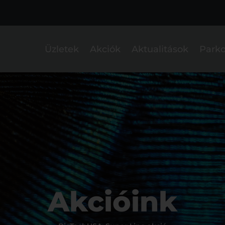
Üzletek
Akciók
Aktualitások
Parko
Akcióink