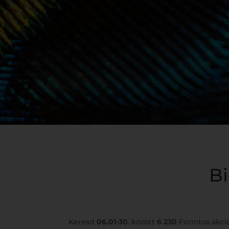
Bi
Keresd
06.01-30
. között
6 230
Forintos akci