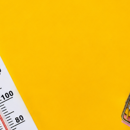
ütiket" az elektronikus hírközlésről szóló 2003. évi C. törvén
ktronikus kereskedelmi szolgáltatások, az informá
adalommal összefüggő szolgáltatások egyes kérdéseiről 
. évi CVIII. törvény, valamint az Európai Unió előírás
elelően használjuk. Azon weblapoknak, melyek az Európai
ágain belül működnek, a „sütik" használatához, és ezek
asználó számítógépén vagy egyéb eszközén történő tárolá
lhasználók hozzájárulását kell kérniük.
Elfogadom
Módosítom a beállításokat