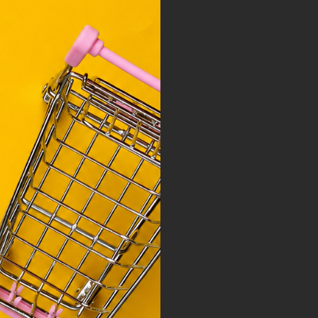
y, az
ciós
szóló
ainak
 Unió
nek a
sához