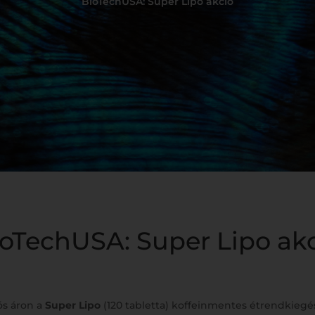
BioTechUSA: Super Lipo akció
oTechUSA: Super Lipo ak
ós áron a
Super Lipo
(120 tabletta) koffeinmentes étrendkiegész