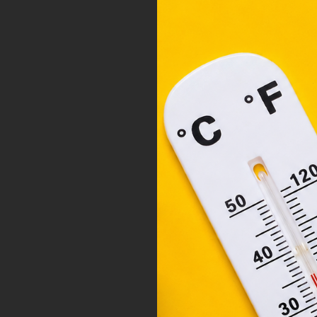
A „s
ele
társ
2001
megf
orsz
felh
a fe