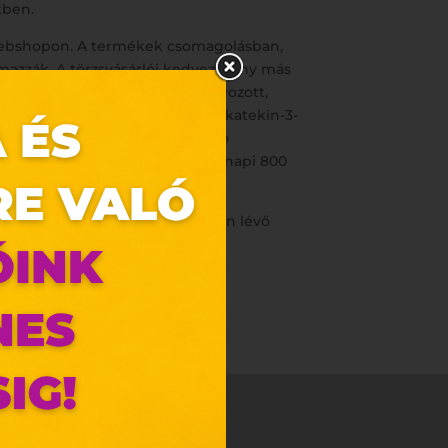
tben.
A webshopon. A termékek csomagolásban,
almazzák. A törzsvásárlói kedvezmény más
nem helyettesíti a kiegyensúlyozott,
edés esetén. EGCG (-)-epigallokatekin-3-
atják. Más, zöld teát tartalmazó
i el, illetve haladhatja meg a napi 800
www.biotechusa.hu termékoldalán lévő
óak.
zunk.
ebes