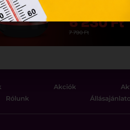
k
Akciók
Ak
Rólunk
Állásajánlat