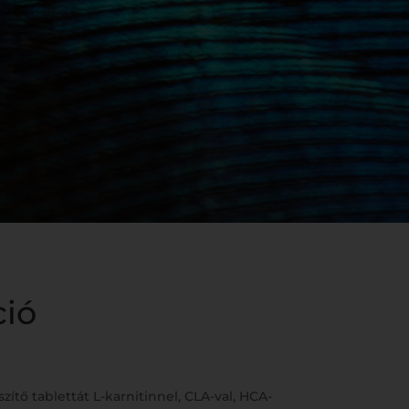
ció
ítő tablettát L-karnitinnel, CLA-val, HCA-