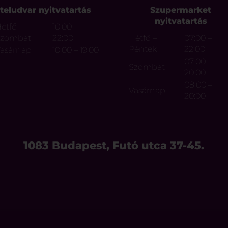
teludvar nyitvatartás
Szupermarket
nyitvatartás
étfő –
10:00 –
Szombat
22:00
Hétfő –
07:00 –
Péntek
22:00
asárnap
10:00 – 19:00
07:00 –
Szombat
20:00
08:00 –
Vasárnap
20:00
1083 Budapest, Futó utca 37-45.