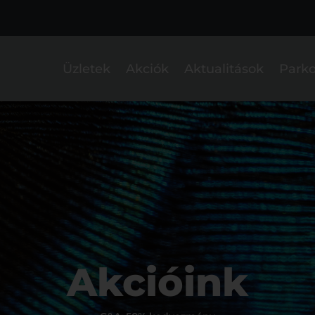
Üzletek
Akciók
Aktualitások
Parko
Akcióink