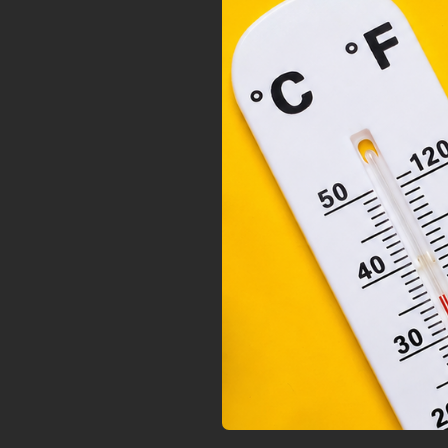
megf
orsz
felh
a fe