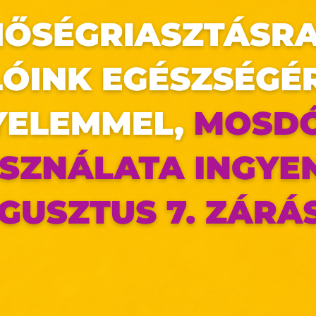
termékekre*.
az oldal sütiket használ
ldalunkon „cookie"-kat (továbbiakban „süti") alkalma
k olyan fájlok, melyek információt tárolnak w
észőjében. Ehhez az Ön hozzájárulása szükséges.
ütiket" az elektronikus hírközlésről szóló 2003. évi C. törvén
ktronikus kereskedelmi szolgáltatások, az informá
adalommal összefüggő szolgáltatások egyes kérdéseiről 
. évi CVIII. törvény, valamint az Európai Unió előírás