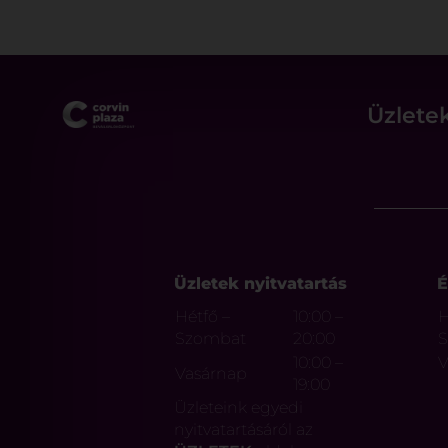
Üzlete
Üzletek nyitvatartás
É
Hétfő –
10:00 –
H
Szombat
20:00
10:00 –
V
Vasárnap
19:00
Üzleteink egyedi
nyitvatartásáról az