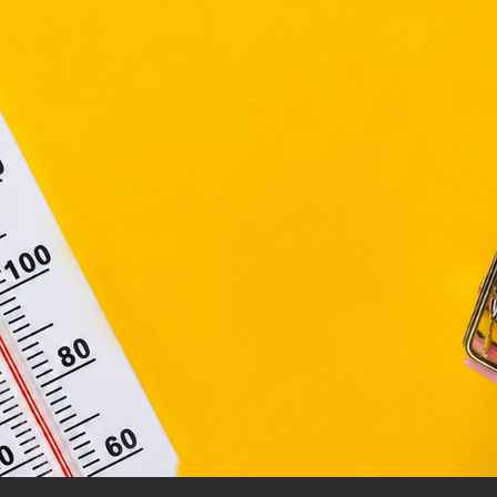
elelően használjuk. Azon weblapoknak, melyek az Európai
ágain belül működnek, a „sütik" használatához, és ezek
asználó számítógépén vagy egyéb eszközén történő tárolá
lhasználók hozzájárulását kell kérniük.
Elfogadom
Módosítom a beállításokat