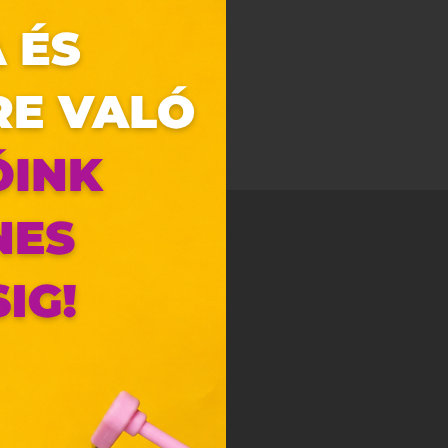
zunk.
ebes
y, az
ciós
szóló
ainak