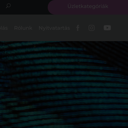
Üzletkategóriák
lás
Rólunk
Nyitvatartás