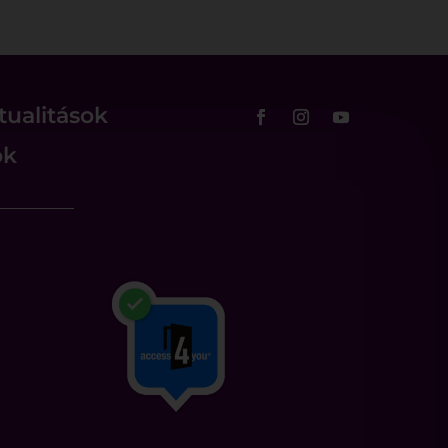
tualitások
ok