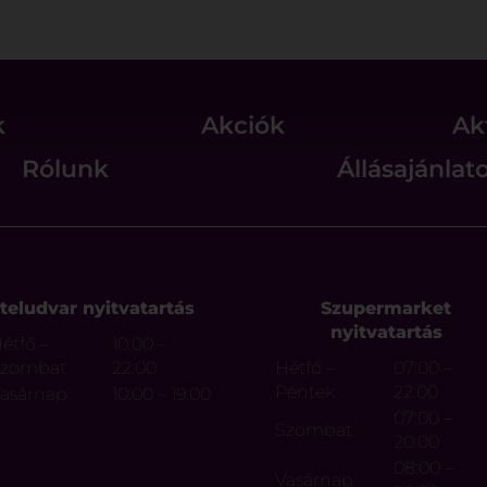
k
Akciók
Ak
Rólunk
Állásajánlat
teludvar nyitvatartás
Szupermarket
nyitvatartás
étfő –
10:00 –
Szombat
22:00
Hétfő –
07:00 –
Péntek
22:00
asárnap
10:00 – 19:00
07:00 –
Szombat
20:00
08:00 –
Vasárnap