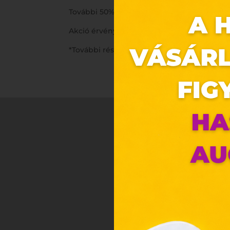
További 50% kedvezmény a már leértékelt 
Akció érvényessége: 2024.08.01. – 2024.08.11.
*További részletek az üzletben.
Ez 
Webo
Eze
böng
A „s
ele
társ
2001