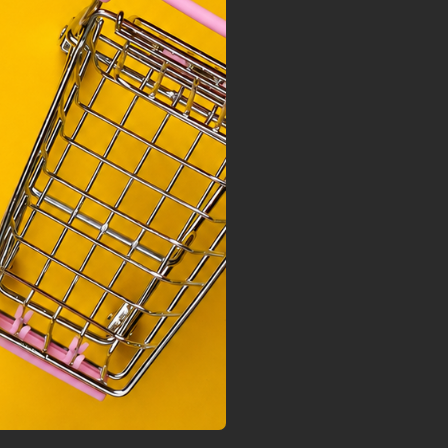
 Unió
nek a
sához