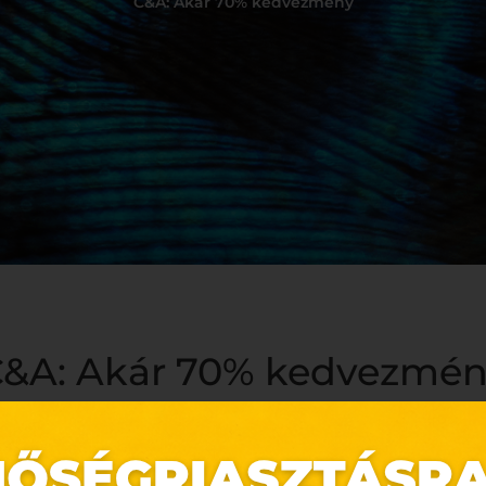
C&A: Akár 70% kedvezmény
&A: Akár 70% kedvezmé
letében!