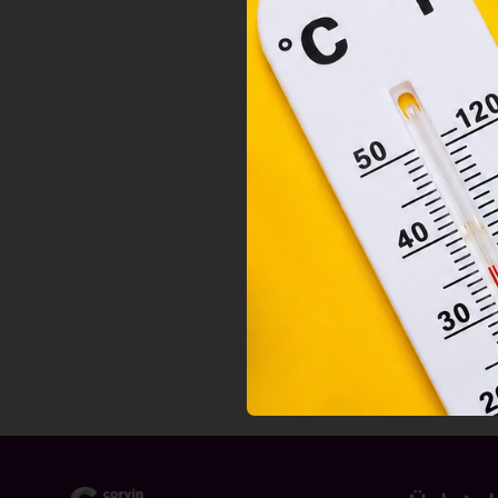
felh
a fe