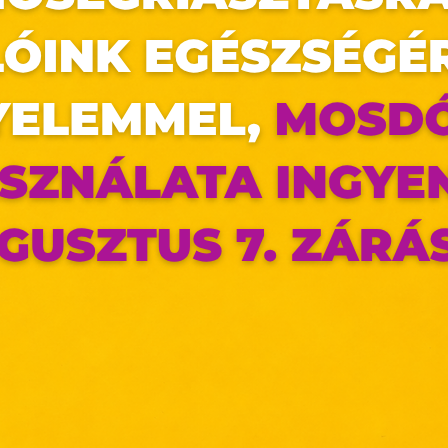
az oldal sütiket használ
ldalunkon „cookie"-kat (továbbiakban „süti") alkalma
k olyan fájlok, melyek információt tárolnak w
észőjében. Ehhez az Ön hozzájárulása szükséges.
ütiket" az elektronikus hírközlésről szóló 2003. évi C. törvén
ktronikus kereskedelmi szolgáltatások, az informá
adalommal összefüggő szolgáltatások egyes kérdéseiről 
. évi CVIII. törvény, valamint az Európai Unió előírás
elelően használjuk. Azon weblapoknak, melyek az Európai
ágain belül működnek, a „sütik" használatához, és ezek