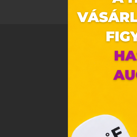
Ez 
Webo
Eze
böng
A „s
ele
társ
2001
megf
orsz