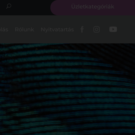
Üzletkategóriák
lás
Rólunk
Nyitvatartás