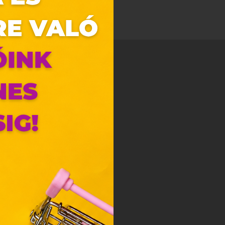
zunk.
ebes
y, az
ciós
szóló
ainak
 Unió
nek a