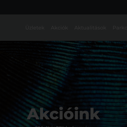
Üzletek
Akciók
Aktualitások
Parko
Akcióink