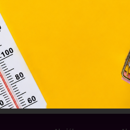
asználó számítógépén vagy egyéb eszközén történő tárolá
lhasználók hozzájárulását kell kérniük.
Elfogadom
Módosítom a beállításokat