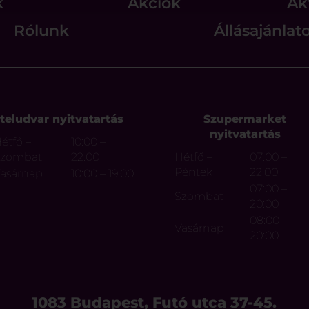
k
Akciók
Ak
Rólunk
Állásajánlat
teludvar nyitvatartás
Szupermarket
nyitvatartás
étfő –
10:00 –
Szombat
22:00
Hétfő –
07:00 –
Péntek
22:00
asárnap
10:00 – 19:00
07:00 –
Szombat
20:00
08:00 –
Vasárnap
20:00
1083 Budapest, Futó utca 37-45.