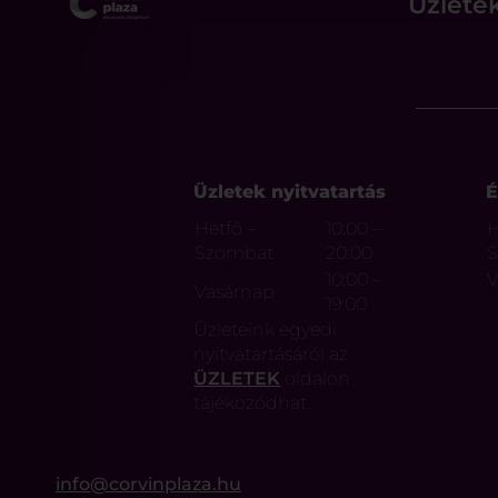
Üzlete
Üzletek nyitvatartás
É
Hétfő –
10:00 –
H
Szombat
20:00
10:00 –
V
Vasárnap
19:00
Üzleteink egyedi
nyitvatartásáról az
ÜZLETEK
oldalon
tájékozódhat.
info@corvinplaza.hu