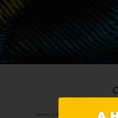
C
Vásárolj akár 70% kedvezménnyel a C&A üz