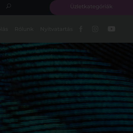
Üzletkategóriák
lás
Rólunk
Nyitvatartás