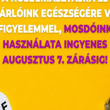
az oldal sütiket használ
ldalunkon „cookie"-kat (továbbiakban „süti") alkalma
k olyan fájlok, melyek információt tárolnak w
észőjében. Ehhez az Ön hozzájárulása szükséges.
ütiket" az elektronikus hírközlésről szóló 2003. évi C. törvén
ktronikus kereskedelmi szolgáltatások, az informá
adalommal összefüggő szolgáltatások egyes kérdéseiről 
. évi CVIII. törvény, valamint az Európai Unió előírás
elelően használjuk. Azon weblapoknak, melyek az Európai
ágain belül működnek, a „sütik" használatához, és ezek