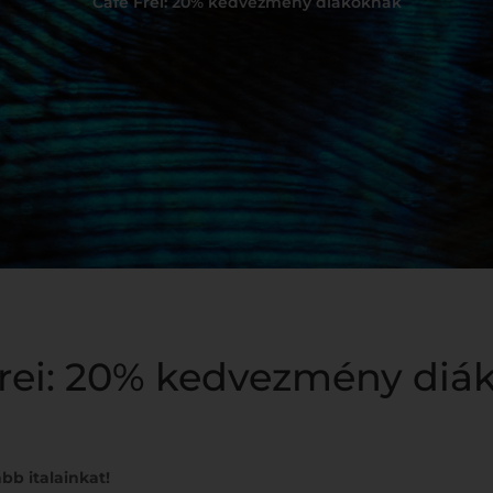
Cafe Frei: 20% kedvezmény diákoknak
Frei: 20% kedvezmény diá
bb italainkat!