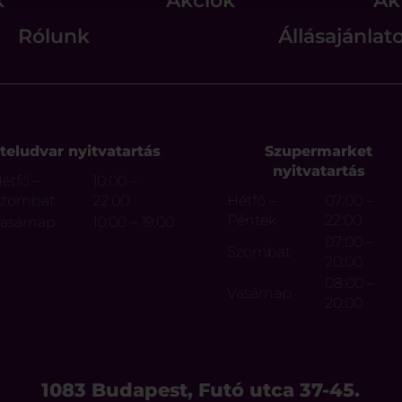
k
Akciók
Ak
Rólunk
Állásajánlat
teludvar nyitvatartás
Szupermarket
nyitvatartás
étfő –
10:00 –
Szombat
22:00
Hétfő –
07:00 –
Péntek
22:00
asárnap
10:00 – 19:00
07:00 –
Szombat
20:00
08:00 –
Vasárnap
20:00
1083 Budapest, Futó utca 37-45.