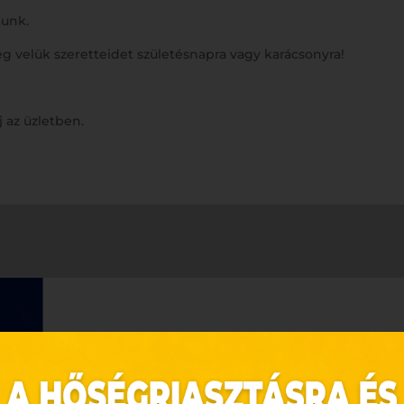
tunk.
g velük szeretteidet születésnapra vagy karácsonyra!
 az üzletben.