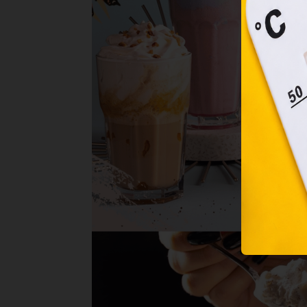
felh
a fe