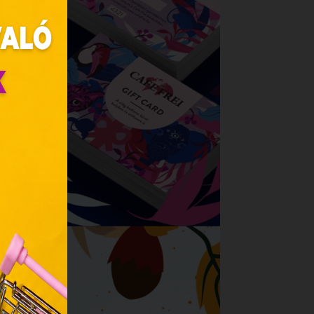
zunk.
ebes
y, az
ciós
szóló
ainak
 Unió
nek a