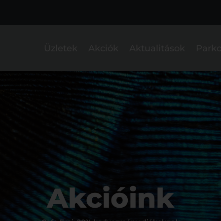
Üzletek
Akciók
Aktualitások
Parko
Akcióink