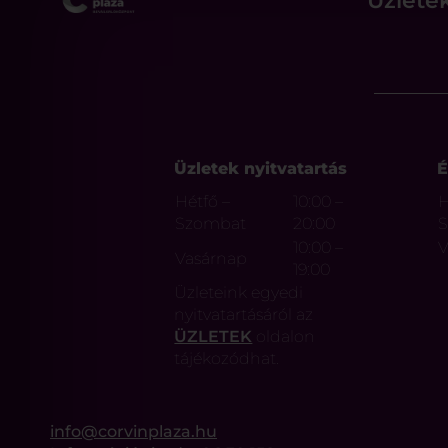
Üzlete
Üzletek nyitvatartás
É
Hétfő –
10:00 –
H
Szombat
20:00
10:00 –
V
Vasárnap
19:00
Üzleteink egyedi
nyitvatartásáról az
ÜZLETEK
oldalon
tájékozódhat.
info@corvinplaza.hu