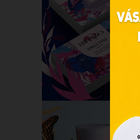
Ez 
Webo
Eze
böng
A „s
ele
társ
2001
megf
orsz