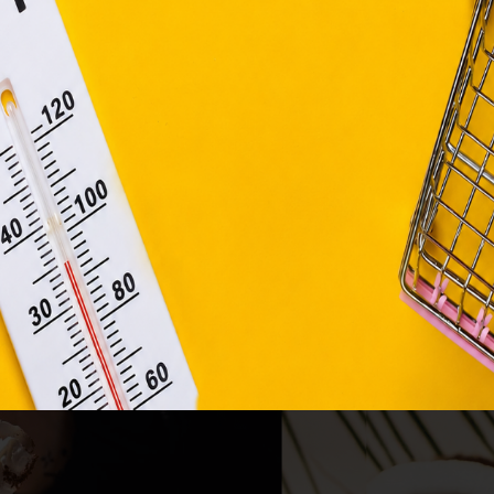
asználó számítógépén vagy egyéb eszközén történő tárolá
lhasználók hozzájárulását kell kérniük.
Elfogadom
Módosítom a beállításokat