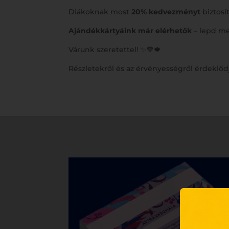
Diákoknak most
20% kedvezményt
biztosí
Ajándékkártyáink már elérhetők
– lepd me
Várunk szeretettel! ✨🧡🍁
Részletekről és az érvényességről érdeklődj