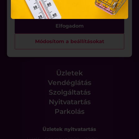
hozzájárulását kell kérniük.
Rólunk
Elfogadom
Állásajánlatok
Módosítom a beállításokat
Üzletek
Vendéglátás
Szolgáltatás
Nyitvatartás
Parkolás
Üzletek nyitvatartás