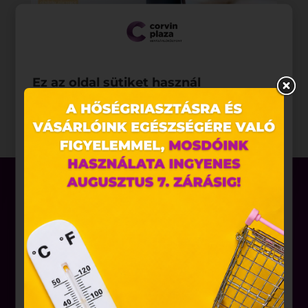
Ez az oldal sütiket használ
Weboldalunkon „cookie"-kat (továbbiakban „süti")
alkalmazunk. Ezek olyan fájlok, melyek információt
tárolnak webes böngészőjében. Ehhez az Ön
hozzájárulása szükséges.
A „sütiket" az elektronikus hírközlésről szóló 2003.
évi C. törvény, az elektronikus kereskedelmi
szolgáltatások, az információs társadalommal
összefüggő szolgáltatások egyes kérdéseiről szóló
2001. évi CVIII. törvény, valamint az Európai Unió
előírásainak megfelelően használjuk. Azon
Üzletek
weblapoknak, melyek az Európai Unió országain
Akciók
belül működnek, a „sütik" használatához, és
ezeknek a felhasználó számítógépén vagy egyéb
Aktualitások
eszközén történő tárolásához a felhasználók