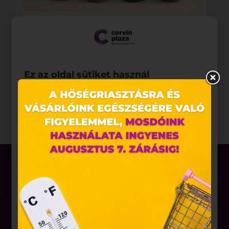
Ez az oldal sütiket használ
Weboldalunkon „cookie"-kat (továbbiakban „süti")
alkalmazunk. Ezek olyan fájlok, melyek információt
tárolnak webes böngészőjében. Ehhez az Ön
hozzájárulása szükséges.
A „sütiket" az elektronikus hírközlésről szóló 2003.
évi C. törvény, az elektronikus kereskedelmi
szolgáltatások, az információs társadalommal
összefüggő szolgáltatások egyes kérdéseiről szóló
2001. évi CVIII. törvény, valamint az Európai Unió
előírásainak megfelelően használjuk. Azon
weblapoknak, melyek az Európai Unió országain
Üzletek
belül működnek, a „sütik" használatához, és