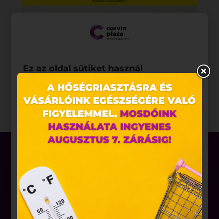
Ez az oldal sütiket használ
Weboldalunkon „cookie"-kat (továbbiakban „süti")
alkalmazunk. Ezek olyan fájlok, melyek információt
tárolnak webes böngészőjében. Ehhez az Ön
hozzájárulása szükséges.
A „sütiket" az elektronikus hírközlésről szóló 2003.
évi C. törvény, az elektronikus kereskedelmi
szolgáltatások, az információs társadalommal
összefüggő szolgáltatások egyes kérdéseiről szóló
2001. évi CVIII. törvény, valamint az Európai Unió
előírásainak megfelelően használjuk. Azon
weblapoknak, melyek az Európai Unió országain
Üzletek
belül működnek, a „sütik" használatához, és
Akciók
ezeknek a felhasználó számítógépén vagy egyéb