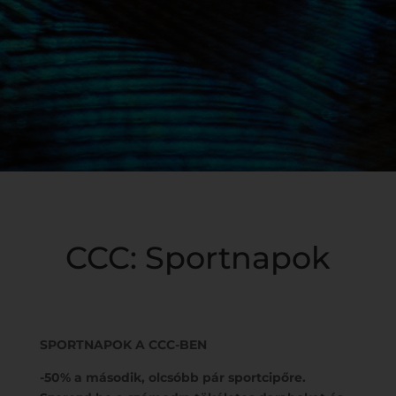
CCC: Sportnapok
SPORTNAPOK A CCC-BEN
-50% a második, olcsóbb pár sportcip
ő
re.