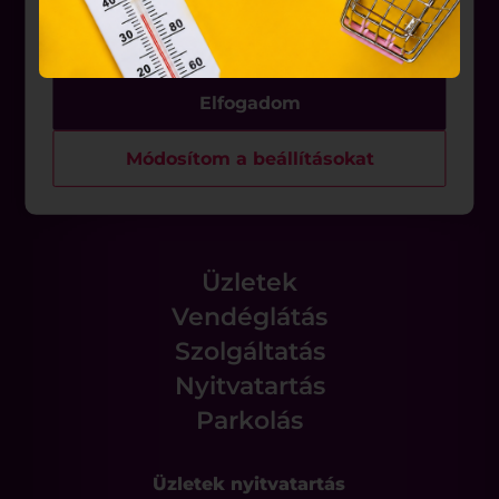
Aktualitások
eszközén történő tárolásához a felhasználók
hozzájárulását kell kérniük.
Rólunk
Elfogadom
Állásajánlatok
Módosítom a beállításokat
Üzletek
Vendéglátás
Szolgáltatás
Nyitvatartás
Parkolás
Üzletek nyitvatartás