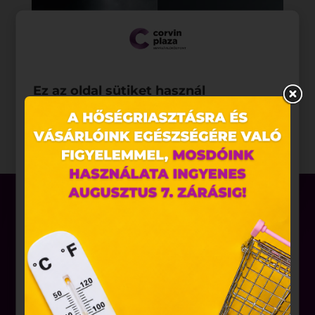
Ez az oldal sütiket használ
Weboldalunkon „cookie"-kat (továbbiakban „süti")
alkalmazunk. Ezek olyan fájlok, melyek információt
tárolnak webes böngészőjében. Ehhez az Ön
hozzájárulása szükséges.
A „sütiket" az elektronikus hírközlésről szóló 2003.
évi C. törvény, az elektronikus kereskedelmi
szolgáltatások, az információs társadalommal
összefüggő szolgáltatások egyes kérdéseiről szóló
2001. évi CVIII. törvény, valamint az Európai Unió
előírásainak megfelelően használjuk. Azon
Üzletek
weblapoknak, melyek az Európai Unió országain
belül működnek, a „sütik" használatához, és
Akciók
ezeknek a felhasználó számítógépén vagy egyéb