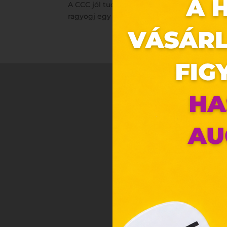
A CCC jól tudja, hogy a hölgyek milyen f
ragyogj egy olyan cipőben és táskában, m
Ez 
Webo
Eze
böng
A „s
ele
társ
2001
megf