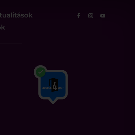
tualitások
ok