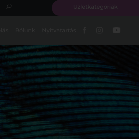
Üzletkategóriák
lás
Rólunk
Nyitvatartás