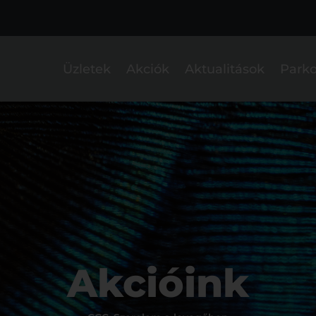
Üzletek
Akciók
Aktualitások
Parko
Akcióink