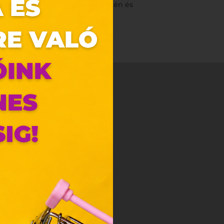
y saját magad a szerelem ünnepén és
zunk.
ebes
y, az
ciós
szóló
ainak
 Unió