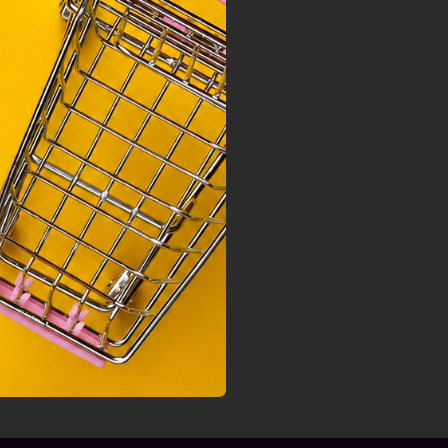
nek a
sához