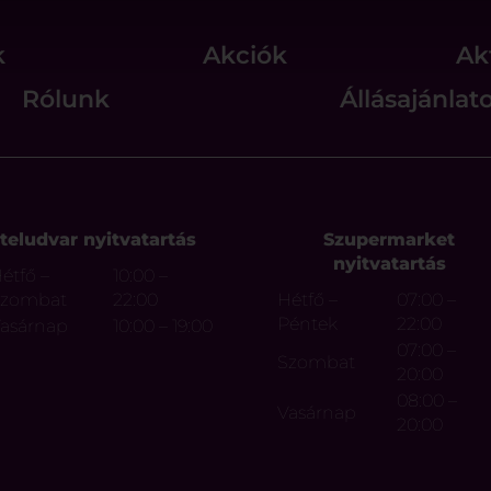
k
Akciók
Ak
Rólunk
Állásajánlat
teludvar nyitvatartás
Szupermarket
nyitvatartás
étfő –
10:00 –
Szombat
22:00
Hétfő –
07:00 –
Péntek
22:00
asárnap
10:00 – 19:00
07:00 –
Szombat
20:00
08:00 –
Vasárnap
20:00