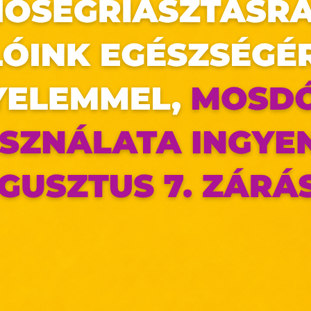
ormában szeretnek virágot kapni… 🌹👠 Lepd meg kedvesed vag
elyben igazán magabiztosnak érzed magad!
az oldal sütiket használ
ldalunkon „cookie"-kat (továbbiakban „süti") alkalma
k olyan fájlok, melyek információt tárolnak w
észőjében. Ehhez az Ön hozzájárulása szükséges.
ütiket" az elektronikus hírközlésről szóló 2003. évi C. törvén
ktronikus kereskedelmi szolgáltatások, az informá
adalommal összefüggő szolgáltatások egyes kérdéseiről 
. évi CVIII. törvény, valamint az Európai Unió előírás
elelően használjuk. Azon weblapoknak, melyek az Európai