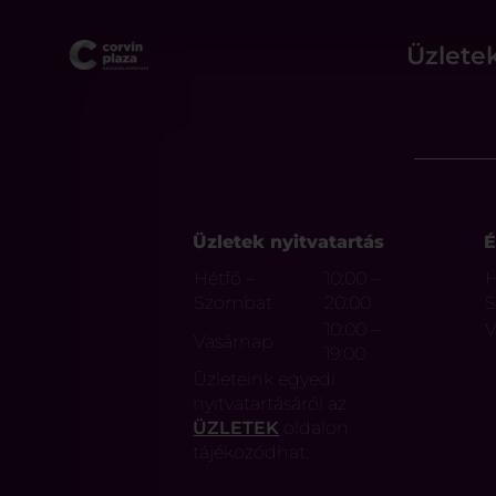
Üzlete
Üzletek nyitvatartás
É
Hétfő –
10:00 –
H
Szombat
20:00
10:00 –
V
Vasárnap
19:00
Üzleteink egyedi
nyitvatartásáról az
ÜZLETEK
oldalon
tájékozódhat.