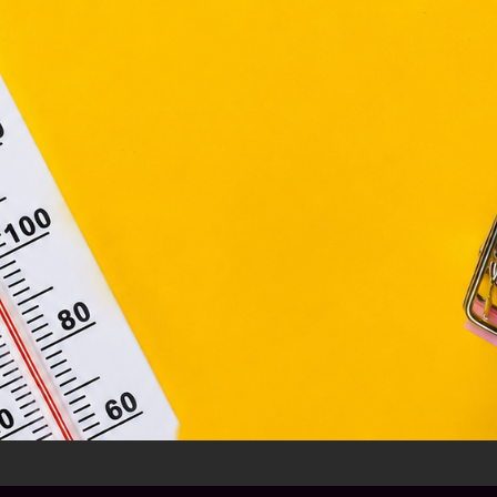
ágain belül működnek, a „sütik" használatához, és ezek
asználó számítógépén vagy egyéb eszközén történő tárolá
lhasználók hozzájárulását kell kérniük.
Elfogadom
Módosítom a beállításokat