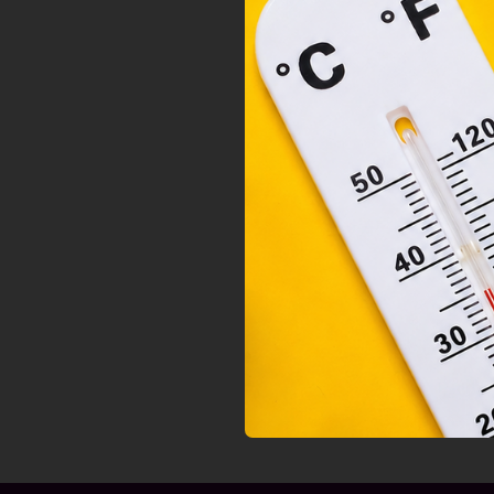
orsz
felh
a fe