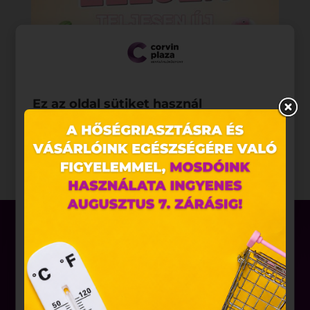
Ez az oldal sütiket használ
Weboldalunkon „cookie"-kat (továbbiakban „süti")
alkalmazunk. Ezek olyan fájlok, melyek információt
tárolnak webes böngészőjében. Ehhez az Ön
hozzájárulása szükséges.
A „sütiket" az elektronikus hírközlésről szóló 2003.
évi C. törvény, az elektronikus kereskedelmi
szolgáltatások, az információs társadalommal
összefüggő szolgáltatások egyes kérdéseiről szóló
2001. évi CVIII. törvény, valamint az Európai Unió
előírásainak megfelelően használjuk. Azon
weblapoknak, melyek az Európai Unió országain
Üzletek
belül működnek, a „sütik" használatához, és