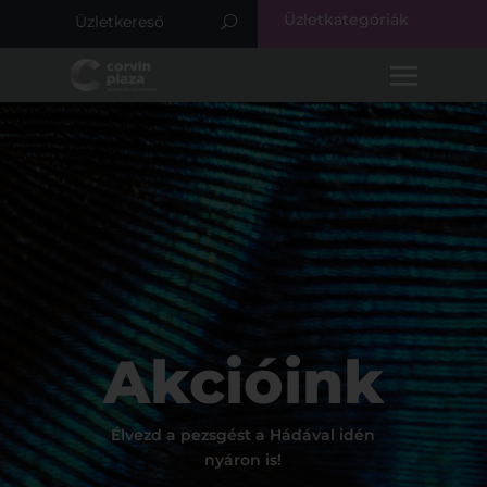
Üzletkategóriák
Akcióink
Élvezd a pezsgést a Hádával idén
nyáron is!