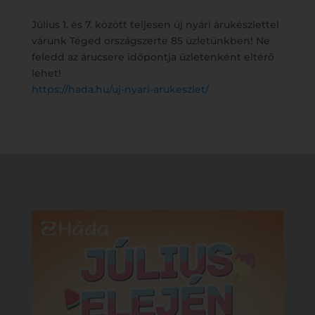
Július 1. és 7. között teljesen új nyári árukészlettel
várunk Téged országszerte 85 üzletünkben! Ne
feledd az árucsere időpontja üzletenként eltérő
lehet!
https://hada.hu/uj-nyari-arukeszlet/