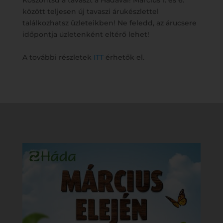
Köszöntsd a tavaszt a Hádával! Március 1. és 6.
között teljesen új tavaszi árukészlettel
találkozhatsz üzleteikben! Ne feledd, az árucsere
időpontja üzletenként eltérő lehet!
A további részletek
ITT
érhetők el.