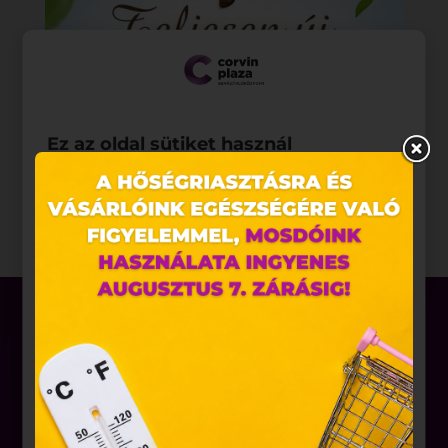
Ez az oldal sütiket használ
Weboldalunkon „cookie"-kat (továbbiakban „süti")
alkalmazunk. Ezek olyan fájlok, melyek információt
tárolnak webes böngészőjében. Ehhez az Ön
hozzájárulása szükséges.
A „sütiket" az elektronikus hírközlésről szóló 2003.
évi C. törvény, az elektronikus kereskedelmi
szolgáltatások, az információs társadalommal
összefüggő szolgáltatások egyes kérdéseiről szóló
2001. évi CVIII. törvény, valamint az Európai Unió
előírásainak megfelelően használjuk. Azon
weblapoknak, melyek az Európai Unió országain
Üzletek
belül működnek, a „sütik" használatához, és
Akciók
ezeknek a felhasználó számítógépén vagy egyéb