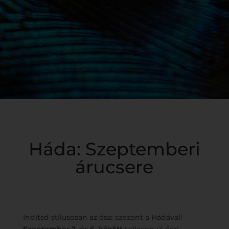
Háda: Szeptemberi
árucsere
Indítsd stílusosan az őszi szezont a Hádával!