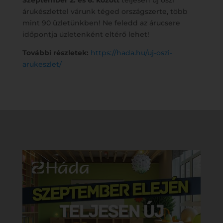
Szeptember 2. és 6. között
teljesen új őszi
árukészlettel várunk téged országszerte, több
mint 90 üzletünkben! Ne feledd az árucsere
időpontja üzletenként eltérő lehet!
További részletek:
https://hada.hu/uj-oszi-
arukeszlet/