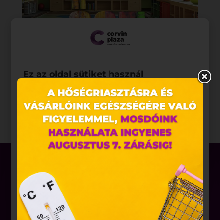
Ez az oldal sütiket használ
Weboldalunkon „cookie"-kat (továbbiakban „süti")
alkalmazunk. Ezek olyan fájlok, melyek információt
tárolnak webes böngészőjében. Ehhez az Ön
hozzájárulása szükséges.
A „sütiket" az elektronikus hírközlésről szóló 2003.
évi C. törvény, az elektronikus kereskedelmi
szolgáltatások, az információs társadalommal
összefüggő szolgáltatások egyes kérdéseiről szóló
2001. évi CVIII. törvény, valamint az Európai Unió
előírásainak megfelelően használjuk. Azon
weblapoknak, melyek az Európai Unió országain
Üzletek
belül működnek, a „sütik" használatához, és