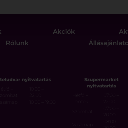
k
Akciók
Ak
Rólunk
Állásajánlat
teludvar nyitvatartás
Szupermarket
nyitvatartás
étfő –
10:00 –
Szombat
22:00
Hétfő –
07:00 –
Péntek
22:00
asárnap
10:00 – 19:00
07:00 –
Szombat
20:00
08:00 –
Vasárnap
20:00