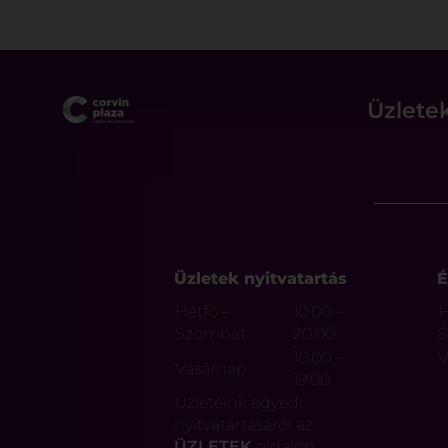
Üzlete
Üzletek nyitvatartás
É
Hétfő –
10:00 –
H
Szombat
20:00
10:00 –
V
Vasárnap
19:00
Üzleteink egyedi
nyitvatartásáról az
ÜZLETEK
oldalon