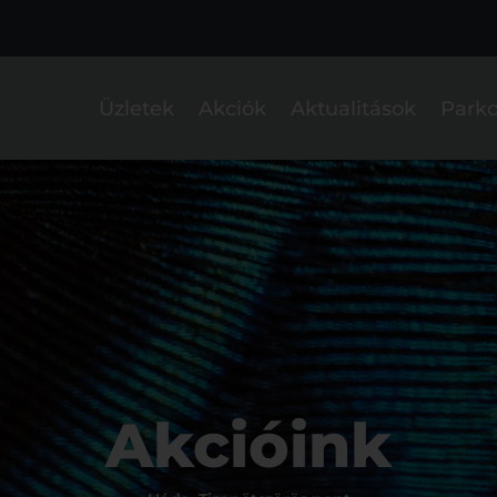
Üzletek
Akciók
Aktualitások
Parko
Akcióink