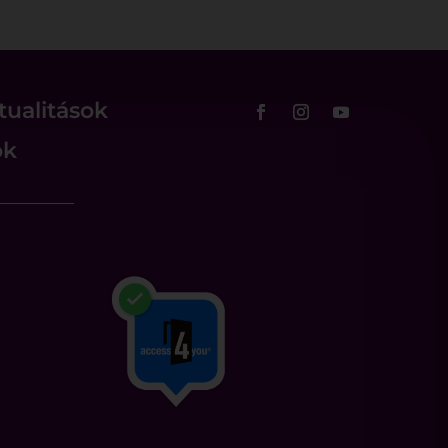
tualitások
ok