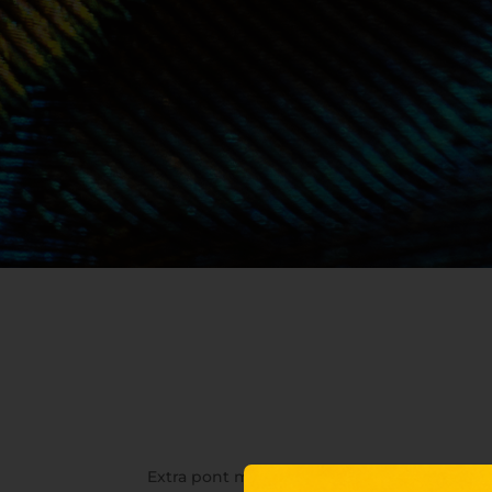
Extra pont minden törzsvásárlónknak! Láto