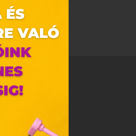
zunk.
ebes
y, az
ciós
szóló
ainak