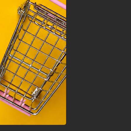
 Unió
nek a
sához