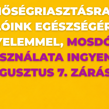
et!
ndek-pontok-uzleteinkben/
az oldal sütiket használ
ldalunkon „cookie"-kat (továbbiakban „süti") alkalma
k olyan fájlok, melyek információt tárolnak w
észőjében. Ehhez az Ön hozzájárulása szükséges.
ütiket" az elektronikus hírközlésről szóló 2003. évi C. törvén
ktronikus kereskedelmi szolgáltatások, az informá
adalommal összefüggő szolgáltatások egyes kérdéseiről 
. évi CVIII. törvény, valamint az Európai Unió előírás