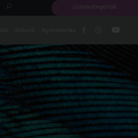
Üzletkategóriák
lás
Rólunk
Nyitvatartás