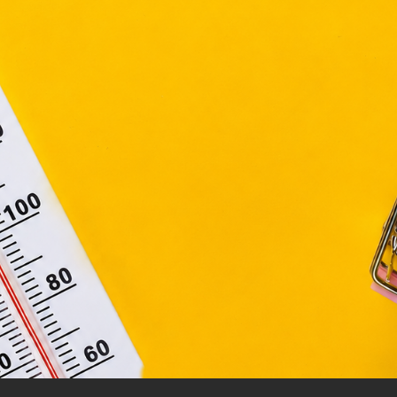
elelően használjuk. Azon weblapoknak, melyek az Európai
ágain belül működnek, a „sütik" használatához, és ezek
asználó számítógépén vagy egyéb eszközén történő tárolá
lhasználók hozzájárulását kell kérniük.
Elfogadom
Módosítom a beállításokat