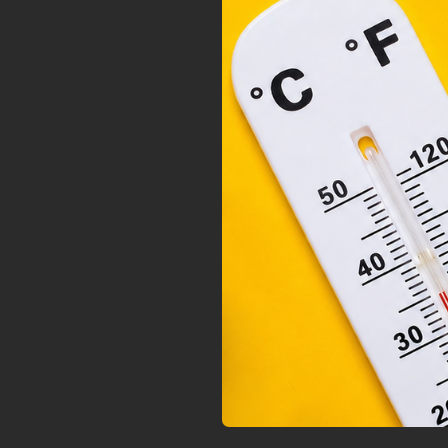
megf
orsz
felh
a fe