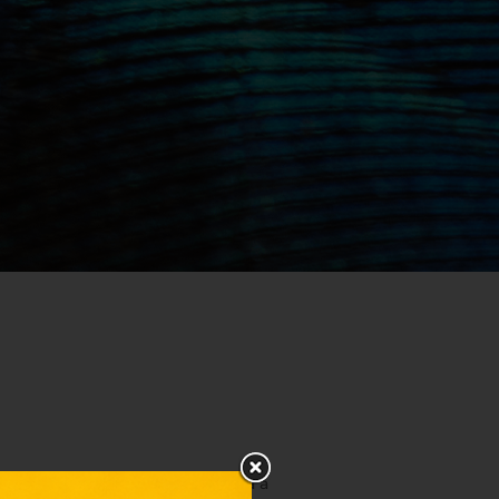
zörös pontokat
írunk neked jóvá a