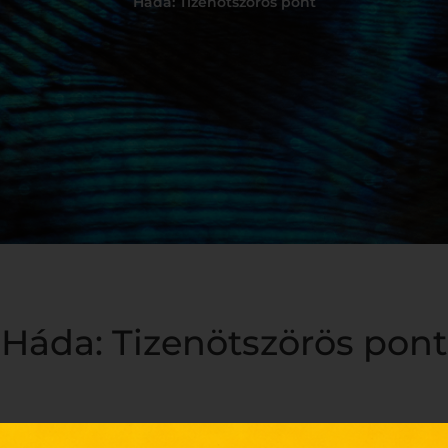
Háda: Tizenötszörös pont
Háda: Tizenötszörös pont
gass el üzleteink egyikébe
március 21. és 23. között
és mi
15-s