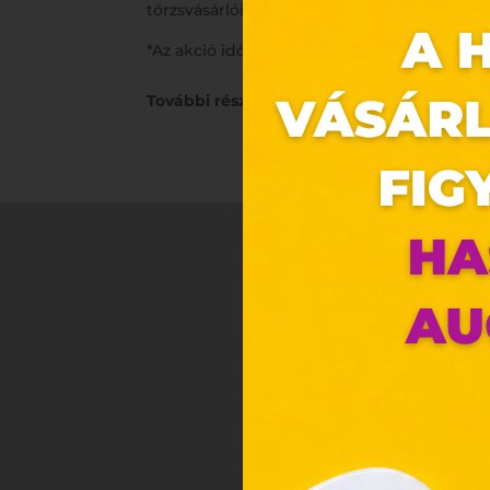
törzsvásárlói kártyádon!
*Az akció időtartama üzletenként eltérő leh
További részletek:
https://hada.hu/15x-aja
Ez 
Webo
Eze
böng
A „s
ele
társ
2001