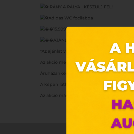
IRÁNY A PÁLYA | KÉSZÜLJ FEL!
Adidas WC focilabda
15.999 Ft helyett már 11.999 Ft
AJÁNLATAINKAT KERESD A HERVIS Ü
*Az ajánlat visszavonásig érvényes a készle
Az akció megjelölt termékekre vonatkozik.
Áruházanként eltérő készlet- és színválaszt
A képen látható termékek illusztrációk, a t
Az akció más kedvezménnyel és kuponnal 
Ez 
Webo
Eze
böng