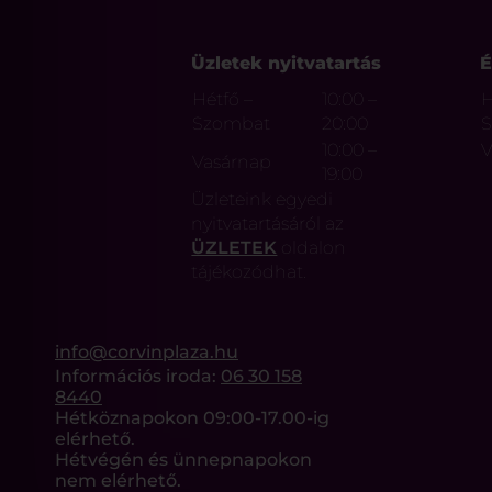
Üzletek nyitvatartás
É
Hétfő –
10:00 –
H
Szombat
20:00
10:00 –
V
Vasárnap
19:00
Üzleteink egyedi
nyitvatartásáról az
ÜZLETEK
oldalon
tájékozódhat.
info@corvinplaza.hu
Információs iroda:
06 30 158
8440
Hétköznapokon 09:00-17.00-ig
elérhető.
Hétvégén és ünnepnapokon
nem elérhető.