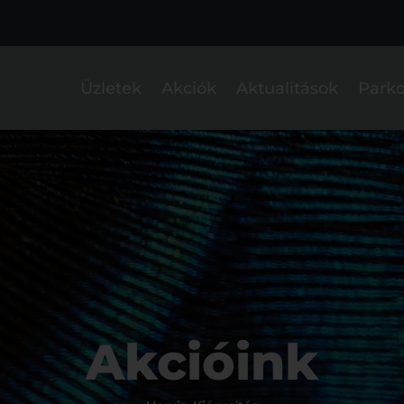
Üzletek
Akciók
Aktualitások
Parko
Akcióink