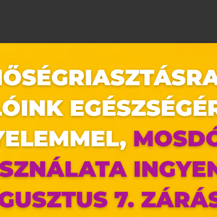
ZLETEKBEN!
t erejéig a magyarországi Hervis üzletekben.
ék.
ényleges kínálat üzletenként eltérhet.
nem vonható össze.
az oldal sütiket használ
ldalunkon „cookie"-kat (továbbiakban „süti") alkalma
k olyan fájlok, melyek információt tárolnak w
észőjében. Ehhez az Ön hozzájárulása szükséges.