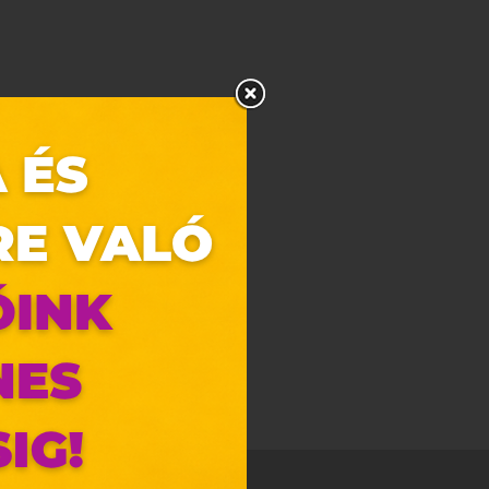
zunk.
ebes