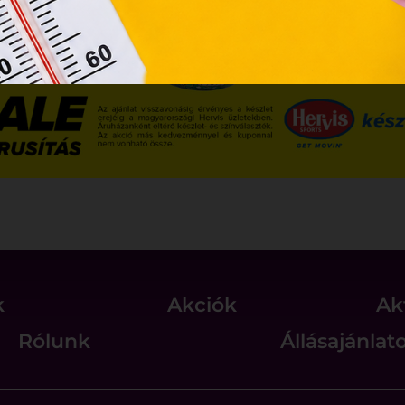
k
Akciók
Ak
Rólunk
Állásajánlat