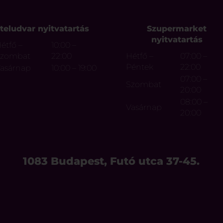
teludvar nyitvatartás
Szupermarket
nyitvatartás
étfő –
10:00 –
Szombat
22:00
Hétfő –
07:00 –
Péntek
22:00
asárnap
10:00 – 19:00
07:00 –
Szombat
20:00
08:00 –
Vasárnap
20:00
1083 Budapest, Futó utca 37-45.