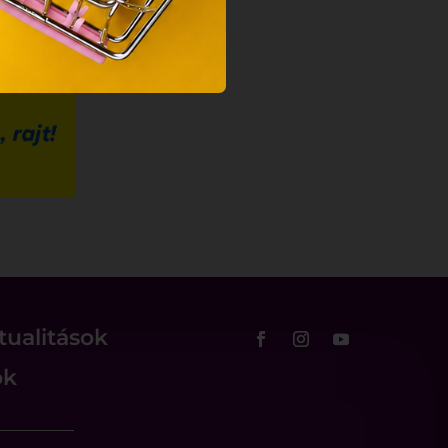
tualitások
ok