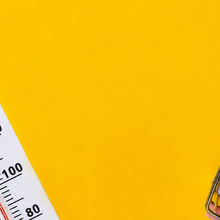
ütiket" az elektronikus hírközlésről szóló 2003. évi C. törvén
ktronikus kereskedelmi szolgáltatások, az informá
adalommal összefüggő szolgáltatások egyes kérdéseiről 
. évi CVIII. törvény, valamint az Európai Unió előírás
elelően használjuk. Azon weblapoknak, melyek az Európai
ágain belül működnek, a „sütik" használatához, és ezek
asználó számítógépén vagy egyéb eszközén történő tárolá
lhasználók hozzájárulását kell kérniük.
Elfogadom
Módosítom a beállításokat