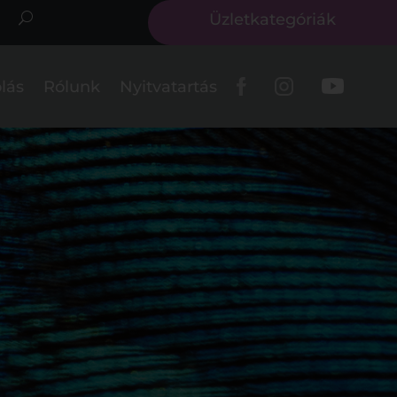
Üzletkategóriák
lás
Rólunk
Nyitvatartás