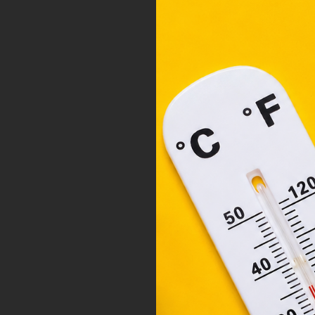
A „s
ele
társ
2001
megf
orsz
felh
a fe