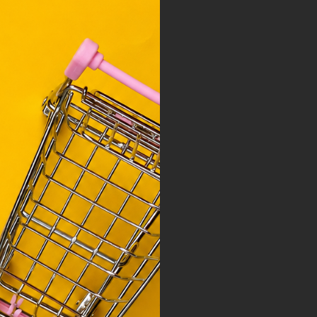
y, az
ciós
szóló
ainak
 Unió
nek a
sához