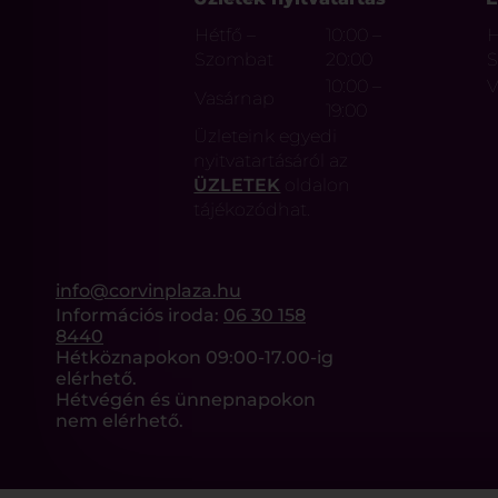
Hétfő –
10:00 –
H
Szombat
20:00
10:00 –
V
Vasárnap
19:00
Üzleteink egyedi
nyitvatartásáról az
ÜZLETEK
oldalon
tájékozódhat.
info@corvinplaza.hu
Információs iroda:
06 30 158
8440
Hétköznapokon 09:00-17.00-ig
elérhető.
Hétvégén és ünnepnapokon
nem elérhető.