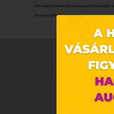
Téli resort kollekció visszafogott hatással,
Keresd a H&M üzletben!
Ez 
Webo
Eze
böng