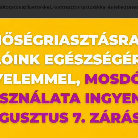
 változatos sziluettekkel, kontrasztos textúrákkal és jellegzete
az oldal sütiket használ
ldalunkon „cookie"-kat (továbbiakban „süti") alkalma
k olyan fájlok, melyek információt tárolnak w
észőjében. Ehhez az Ön hozzájárulása szükséges.