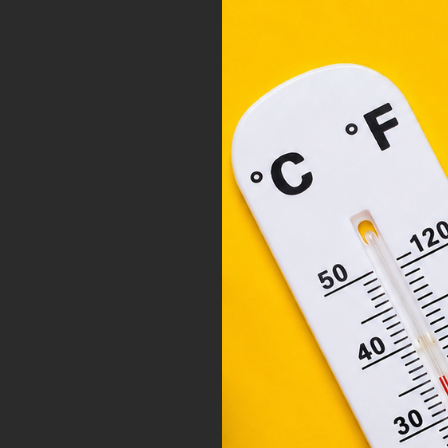
A „s
ele
társ
2001
megf
orsz
felh
a fe