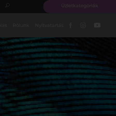
Üzletkategóriák
lás
Rólunk
Nyitvatartás