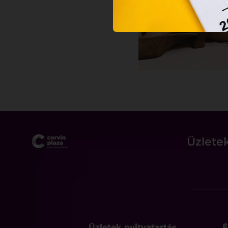
Üzlete
Üzletek nyitvatartás
É