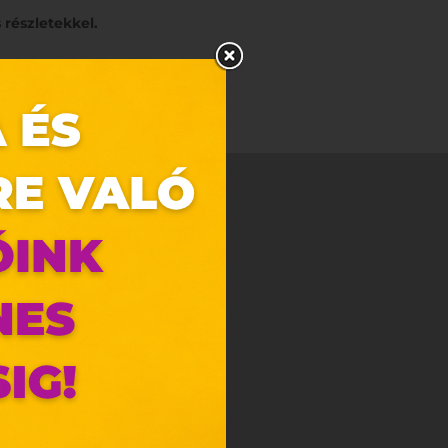
s részletekkel.
zunk.
ebes