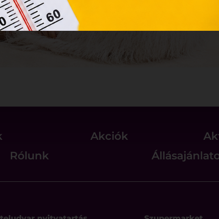
k
Akciók
Ak
Rólunk
Állásajánlat
teludvar nyitvatartás
Szupermarket