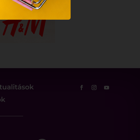
tualitások
ok