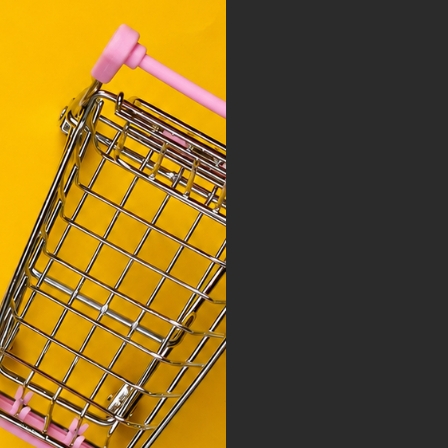
y, az
ciós
szóló
ainak
 Unió
nek a
sához