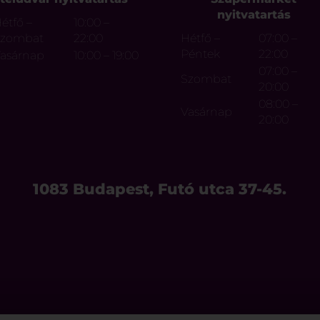
nyitvatartás
étfő –
10:00 –
Szombat
22:00
Hétfő –
07:00 –
Péntek
22:00
asárnap
10:00 – 19:00
07:00 –
Szombat
20:00
08:00 –
Vasárnap
20:00
1083 Budapest, Futó utca 37-45.