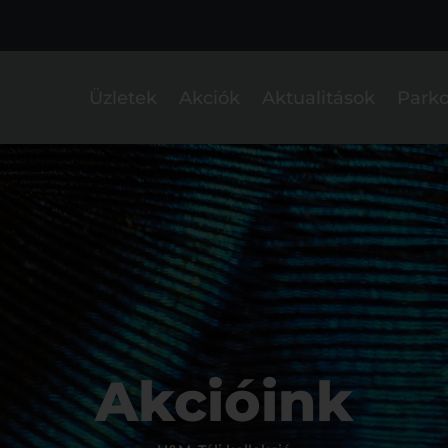
Üzletek
Akciók
Aktualitások
Parko
Akcióink