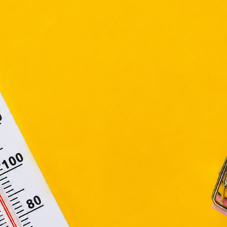
ütiket" az elektronikus hírközlésről szóló 2003. évi C. törvén
ktronikus kereskedelmi szolgáltatások, az informá
adalommal összefüggő szolgáltatások egyes kérdéseiről 
. évi CVIII. törvény, valamint az Európai Unió előírás
elelően használjuk. Azon weblapoknak, melyek az Európai
ágain belül működnek, a „sütik" használatához, és ezek
asználó számítógépén vagy egyéb eszközén történő tárolá
lhasználók hozzájárulását kell kérniük.
Elfogadom
Módosítom a beállításokat