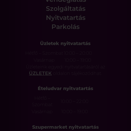
Szolgáltatás
Nyitvatartás
Parkolás
Üzletek nyitvatartás
Hétfő – Szombat
10:00 – 20:00
Vasárnap
10:00 – 19:00
Üzleteink egyedi nyitvatartásáról az
ÜZLETEK
oldalon tájékozódhat.
Ételudvar nyitvatartás
Hétfő –
10:00 – 22:00
Szombat
Vasárnap
10:00 – 19:00
Szupermarket nyitvatartás