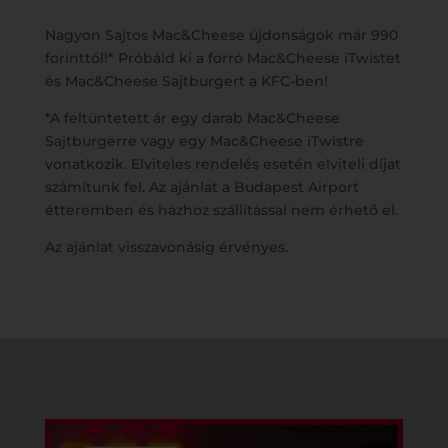
Nagyon Sajtos Mac&Cheese újdonságok már 990
forinttól!* Próbáld ki a forró Mac&Cheese iTwistet
és Mac&Cheese Sajtburgert a KFC-ben!
*A feltüntetett ár egy darab Mac&Cheese
Sajtburgerre vagy egy Mac&Cheese iTwistre
vonatkozik. Elviteles rendelés esetén elviteli díjat
számítunk fel. Az ajánlat a Budapest Airport
étteremben és házhoz szállítással nem érhető el.
Az ajánlat visszavonásig érvényes.