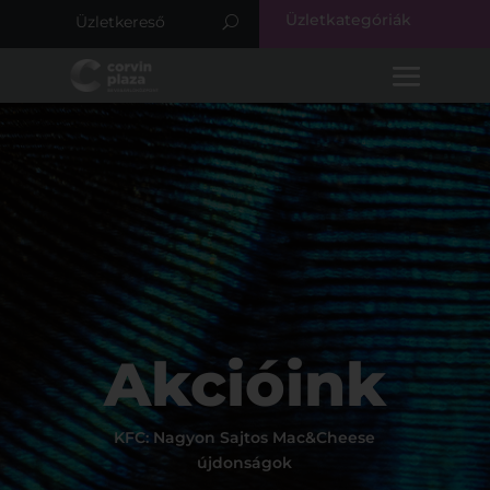
Üzletkategóriák
Akcióink
KFC: Nagyon Sajtos Mac&Cheese
újdonságok