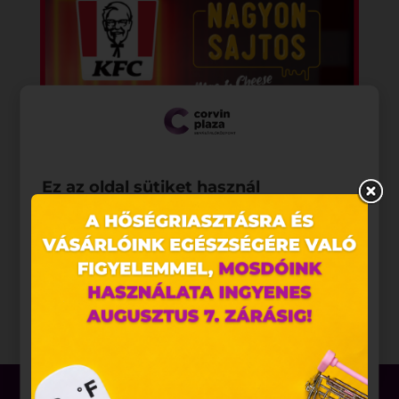
Ez az oldal sütiket használ
Weboldalunkon „cookie"-kat (továbbiakban „süti")
alkalmazunk. Ezek olyan fájlok, melyek információt
tárolnak webes böngészőjében. Ehhez az Ön
hozzájárulása szükséges.
A „sütiket" az elektronikus hírközlésről szóló 2003.
évi C. törvény, az elektronikus kereskedelmi
szolgáltatások, az információs társadalommal
összefüggő szolgáltatások egyes kérdéseiről szóló
2001. évi CVIII. törvény, valamint az Európai Unió