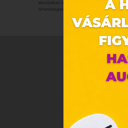
akciójában számos szuper könyvet talál mos
lehetőséget!
https://www.libri.hu/vilaghire
Ez 
Webo
Eze
böng
A „s
ele
társ
2001
megf