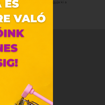
3. április 1-30. között, ne hagyja ki a
zunk.
ebes
y, az
ciós
szóló
ainak
 Unió