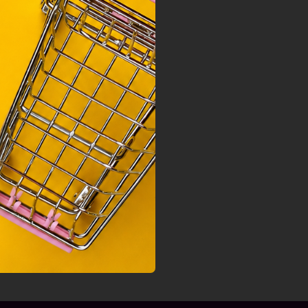
nek a
sához