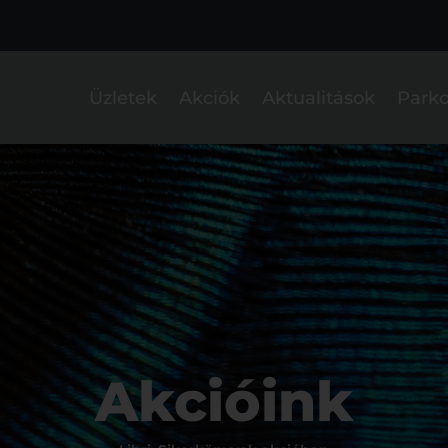
Üzletek
Akciók
Aktualitások
Parko
Akcióink