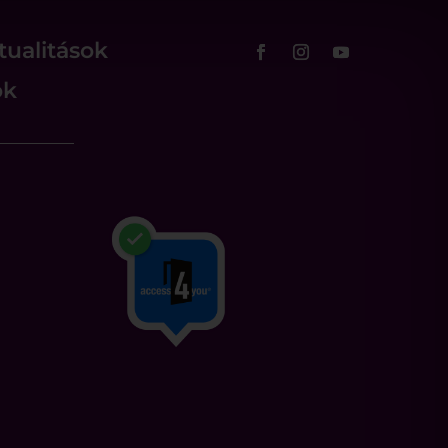
tualitások
ok