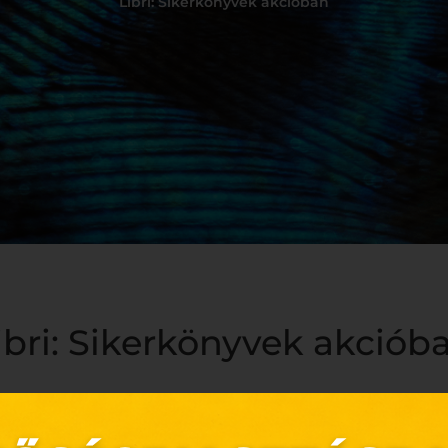
Libri: Sikerkönyvek akcióban
ibri: Sikerkönyvek akciób
kalandos könyvektől a világ megmentéséig, Tolditól a Digitális