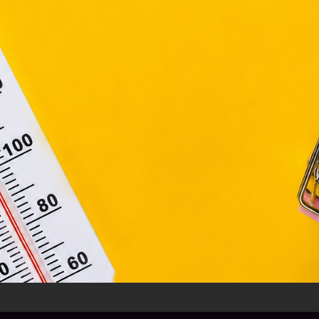
ágain belül működnek, a „sütik" használatához, és ezek
asználó számítógépén vagy egyéb eszközén történő tárolá
lhasználók hozzájárulását kell kérniük.
Elfogadom
Módosítom a beállításokat