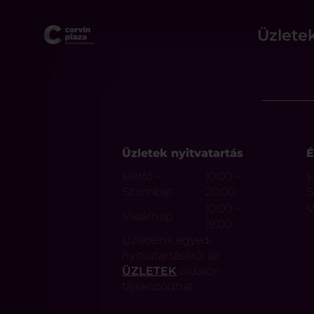
Üzlete
Üzletek nyitvatartás
É
Hétfő –
10:00 –
H
Szombat
20:00
10:00 –
V
Vasárnap
19:00
Üzleteink egyedi
nyitvatartásáról az
ÜZLETEK
oldalon
tájékozódhat.