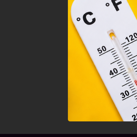
orsz
felh
a fe