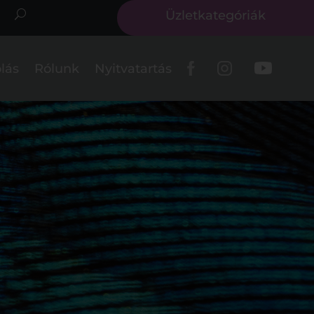
Üzletkategóriák
lás
Rólunk
Nyitvatartás