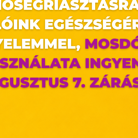
t 30-80% kedvezménnyel*! Válogasson izgalmas kínálatunkból 202
s-szerzok-sikerkonyvei
az oldal sütiket használ
ldalunkon „cookie"-kat (továbbiakban „süti") alkalma
k olyan fájlok, melyek információt tárolnak w
észőjében. Ehhez az Ön hozzájárulása szükséges.
ütiket" az elektronikus hírközlésről szóló 2003. évi C. törvén
ktronikus kereskedelmi szolgáltatások, az informá
adalommal összefüggő szolgáltatások egyes kérdéseiről 
. évi CVIII. törvény, valamint az Európai Unió előírás
elelően használjuk. Azon weblapoknak, melyek az Európai