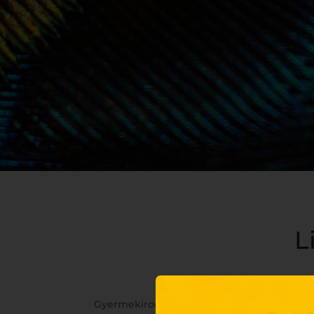
L
Gyermekirodalomtól az ismeretterjesztésig, 