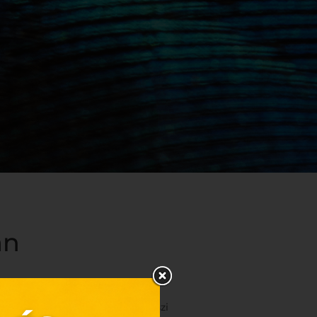
an
 etikettig: a Scolar Kiadó tavaszi