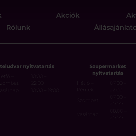
k
Akciók
Ak
Rólunk
Állásajánlat
teludvar nyitvatartás
Szupermarket
nyitvatartás
étfő –
10:00 –
Szombat
22:00
Hétfő –
07:00 –
Péntek
22:00
asárnap
10:00 – 19:00
07:00 –
Szombat
20:00
08:00 –
Vasárnap
20:00