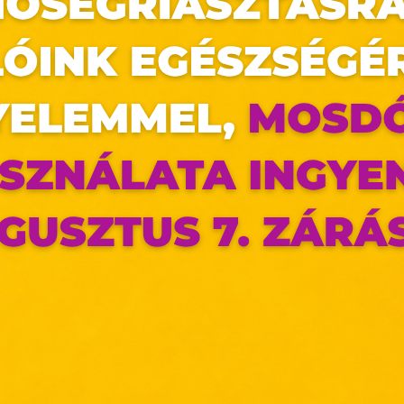
nyokról.🎒
az oldal sütiket használ
ldalunkon „cookie"-kat (továbbiakban „süti") alkalma
k olyan fájlok, melyek információt tárolnak w
észőjében. Ehhez az Ön hozzájárulása szükséges.
ütiket" az elektronikus hírközlésről szóló 2003. évi C. törvén
ktronikus kereskedelmi szolgáltatások, az informá
adalommal összefüggő szolgáltatások egyes kérdéseiről 
. évi CVIII. törvény, valamint az Európai Unió előírás
elelően használjuk. Azon weblapoknak, melyek az Európai