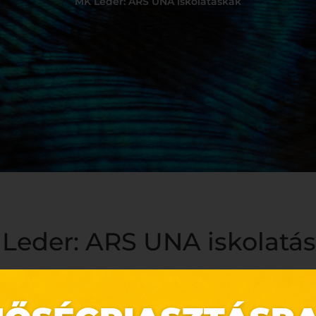
MK Leder: ARS UNA iskolatáskák
Leder: ARS UNA iskolatá
újabb ARS UNA iskolatáskák
, amelyek között minden kisgyerm