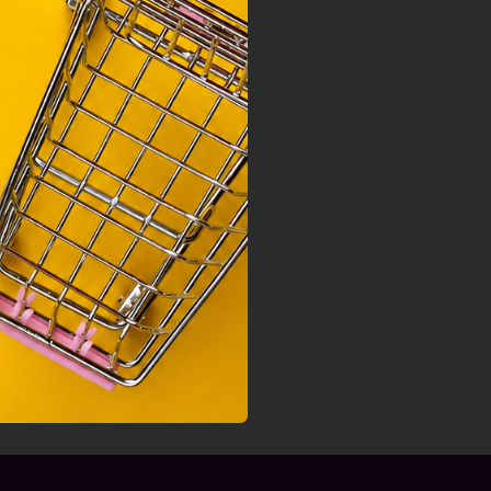
nek a
sához