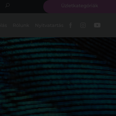
Üzletkategóriák
lás
Rólunk
Nyitvatartás