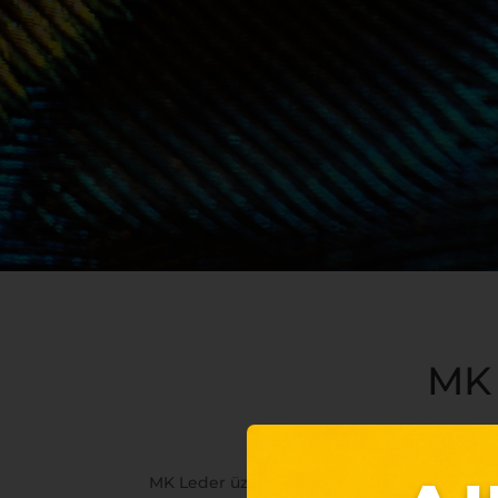
MK 
MK Leder üzletünkben már elérhetők a
leg