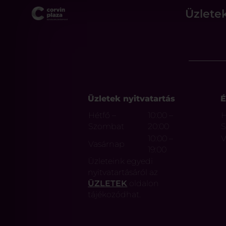
Üzlete
Üzletek nyitvatartás
É
Hétfő –
10:00 –
H
Szombat
20:00
10:00 –
V
Vasárnap
19:00
Üzleteink egyedi
nyitvatartásáról az
ÜZLETEK
oldalon
tájékozódhat.