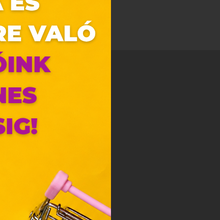
zunk.
ebes
y, az
ciós
szóló
ainak
 Unió