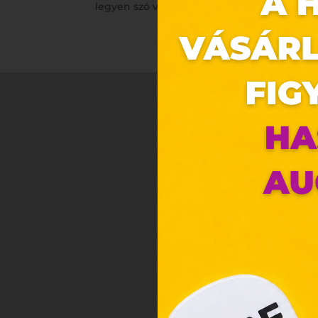
legyen szó vagány fiúkról vagy álmodozó lá
Ez 
Webo
Eze
böng
A „s
ele
társ
2001
megf