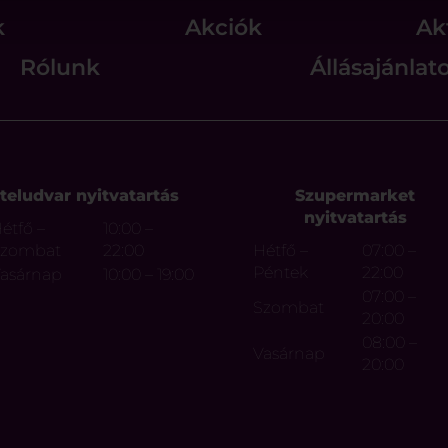
k
Akciók
Ak
Rólunk
Állásajánlat
teludvar nyitvatartás
Szupermarket
nyitvatartás
étfő –
10:00 –
Szombat
22:00
Hétfő –
07:00 –
Péntek
22:00
asárnap
10:00 – 19:00
07:00 –
Szombat
20:00
08:00 –
Vasárnap
20:00