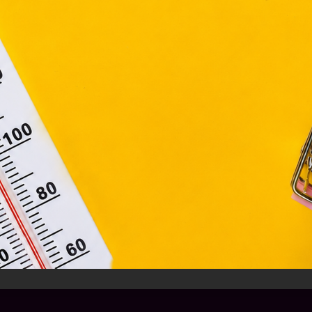
ágain belül működnek, a „sütik" használatához, és ezek
asználó számítógépén vagy egyéb eszközén történő tárolá
lhasználók hozzájárulását kell kérniük.
Elfogadom
Módosítom a beállításokat