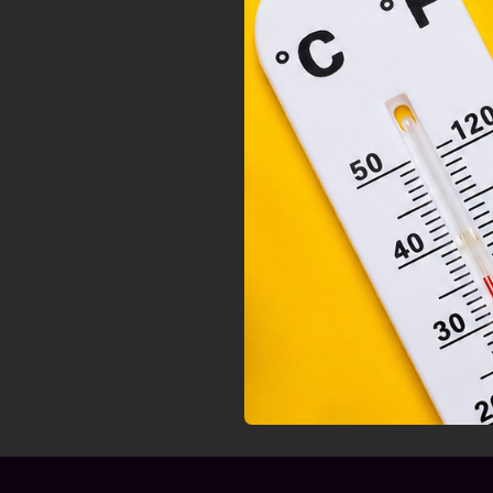
orsz
felh
a fe