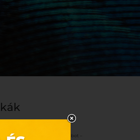
skák
ek megtalálja a hozzá illő darabot –