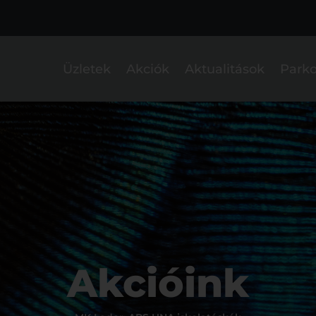
Üzletek
Akciók
Aktualitások
Parko
Akcióink