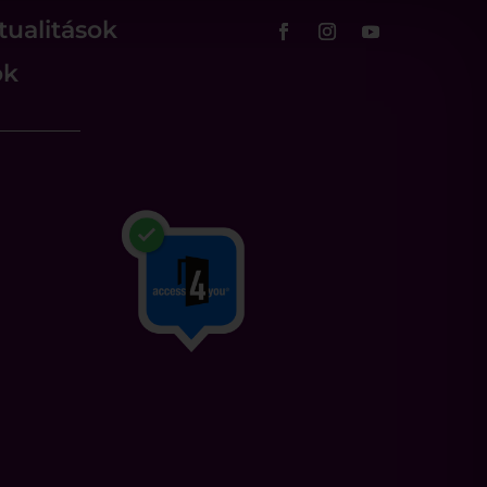
tualitások
ok