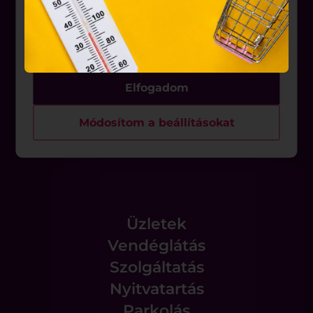
Üzletek
ezeknek a felhasználó számítógépén vagy egyéb
Akciók
eszközén történő tárolásához a felhasználók
hozzájárulását kell kérniük.
Aktualitások
Elfogadom
Rólunk
Módosítom a beállításokat
Állásajánlatok
Üzletek
Vendéglátás
Szolgáltatás
Nyitvatartás
Parkolás