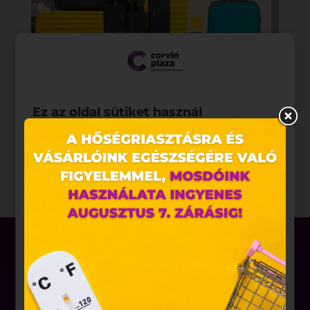
Ez az oldal sütiket használ
Weboldalunkon „cookie"-kat (továbbiakban „süti")
alkalmazunk. Ezek olyan fájlok, melyek információt
tárolnak webes böngészőjében. Ehhez az Ön
hozzájárulása szükséges.
A „sütiket" az elektronikus hírközlésről szóló 2003.
évi C. törvény, az elektronikus kereskedelmi
szolgáltatások, az információs társadalommal
összefüggő szolgáltatások egyes kérdéseiről szóló
2001. évi CVIII. törvény, valamint az Európai Unió
előírásainak megfelelően használjuk. Azon
weblapoknak, melyek az Európai Unió országain
belül működnek, a „sütik" használatához, és