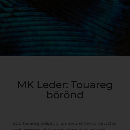
MK Leder: Touareg
bőrönd
Ez a Touareg polipropilén bőrönd kiváló választás