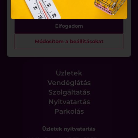
hozzájárulását kell kérniük.
Rólunk
Elfogadom
Állásajánlatok
Módosítom a beállításokat
Üzletek
Vendéglátás
Szolgáltatás
Nyitvatartás
Parkolás
Üzletek nyitvatartás