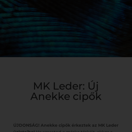
MK Leder: Új
Anekke cipők
ÚJDONSÁG! Anekke cipők érkeztek az MK Leder