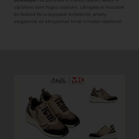
üzleteibe!
Ha szereted a márka táskáit, akkor a
cipőiben sem fogsz csalódni. Látogass el hozzánk
és fedezd fel a legújabb kollekciót, amely
eleganciát és kényelmet kínál minden lépésnél.