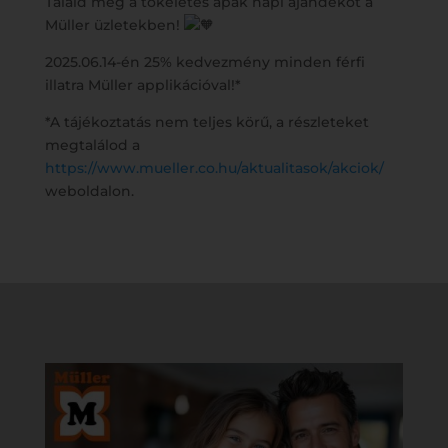
Találd meg a tökéletes apák napi ajándékot a
Müller üzletekben!
2025.06.14-én 25% kedvezmény minden férfi
illatra Müller applikációval!*
*A tájékoztatás nem teljes körű, a részleteket
megtalálod a
https://www.mueller.co.hu/aktualitasok/akciok/
weboldalon.