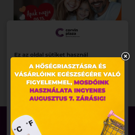
Ez az oldal sütiket használ
Weboldalunkon „cookie"-kat (továbbiakban „süti")
alkalmazunk. Ezek olyan fájlok, melyek információt
tárolnak webes böngészőjében. Ehhez az Ön
hozzájárulása szükséges.
A „sütiket" az elektronikus hírközlésről szóló 2003.
évi C. törvény, az elektronikus kereskedelmi
szolgáltatások, az információs társadalommal
összefüggő szolgáltatások egyes kérdéseiről szóló
2001. évi CVIII. törvény, valamint az Európai Unió
előírásainak megfelelően használjuk. Azon
weblapoknak, melyek az Európai Unió országain