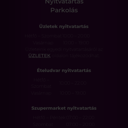
Nyitvatartás
Parkolás
Üzletek nyitvatartás
Hétfő – Szombat
10:00 – 20:00
Vasárnap
10:00 – 19:00
Üzleteink egyedi nyitvatartásáról az
ÜZLETEK
oldalon tájékozódhat.
Ételudvar nyitvatartás
Hétfő –
10:00 – 22:00
Szombat
Vasárnap
10:00 – 19:00
Szupermarket nyitvatartás
Hétfő – Péntek
07:00 – 22:00
Szombat
07:00 – 20:00