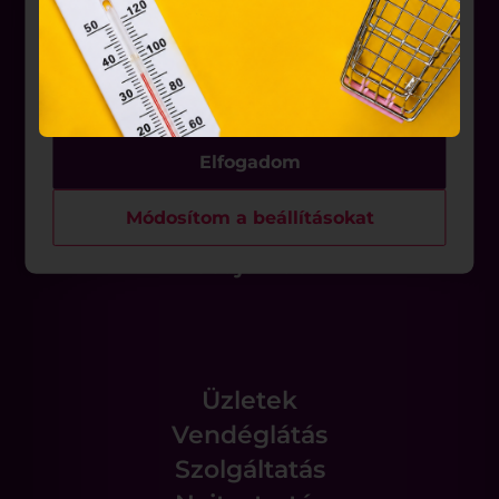
belül működnek, a „sütik" használatához, és
ezeknek a felhasználó számítógépén vagy egyéb
Üzletek
eszközén történő tárolásához a felhasználók
Akciók
hozzájárulását kell kérniük.
Aktualitások
Elfogadom
Rólunk
Módosítom a beállításokat
Állásajánlatok
Üzletek
Vendéglátás
Szolgáltatás