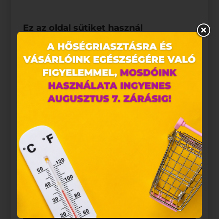
Ez az oldal sütiket használ
Weboldalunkon „cookie"-kat (továbbiakban „süti")
alkalmazunk. Ezek olyan fájlok, melyek információt
tárolnak webes böngészőjében. Ehhez az Ön
hozzájárulása szükséges.
A „sütiket" az elektronikus hírközlésről szóló 2003.
évi C. törvény, az elektronikus kereskedelmi
szolgáltatások, az információs társadalommal
összefüggő szolgáltatások egyes kérdéseiről szóló
2001. évi CVIII. törvény, valamint az Európai Unió
előírásainak megfelelően használjuk. Azon
weblapoknak, melyek az Európai Unió országain
belül működnek, a „sütik" használatához, és
ezeknek a felhasználó számítógépén vagy egyéb
eszközén történő tárolásához a felhasználók
hozzájárulását kell kérniük.