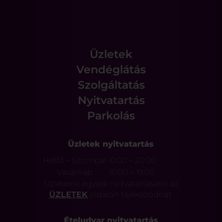
Üzletek
Vendéglátás
Szolgáltatás
Nyitvatartás
Parkolás
Üzletek nyitvatartás
Hétfő – Szombat
10:00 – 20:00
Vasárnap
10:00 – 19:00
Üzleteink egyedi nyitvatartásáról az
ÜZLETEK
oldalon tájékozódhat.
Ételudvar nyitvatartás