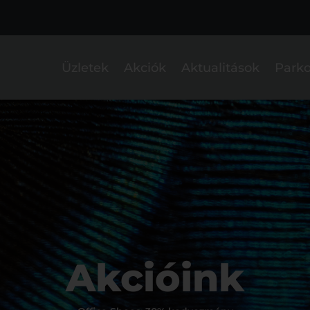
Üzletek
Akciók
Aktualitások
Parko
Akcióink