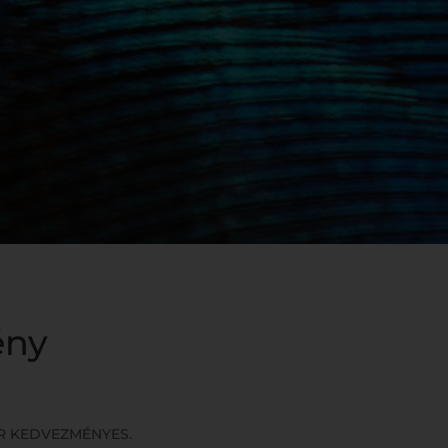
ény
ÁR KEDVEZMÉNYES.