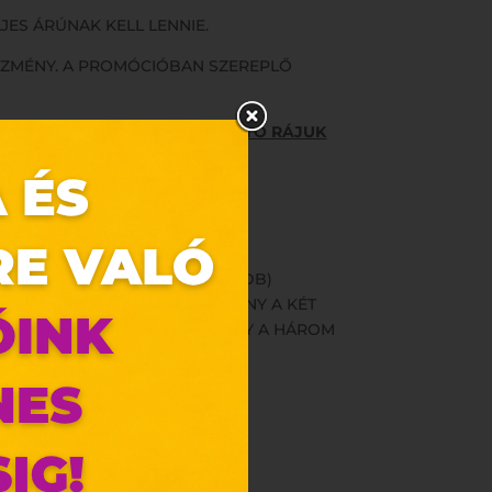
JES ÁRÚNAK KELL LENNIE.
VEZMÉNY. A PROMÓCIÓBAN SZEREPLŐ
RÉSZT, KEDVEZMÉNY NEM ADHATÓ RÁJUK
EDVEZMÉNY A LEGOLCSÓBB (1 DB)
 KELL LENNIE ÉS A KEDVEZMÉNY A KÉT
 KELL LENNIE ÉS A KEDVEZMÉNY A HÁROM
OZOTT SZABÁLY KÖVETENDŐ.
zunk.
ebes