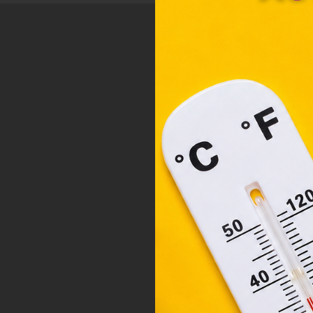
böng
A „s
ele
társ
2001
megf
orsz
felh
a fe