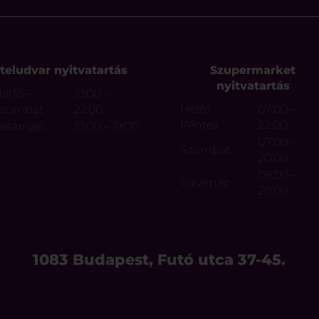
teludvar nyitvatartás
Szupermarket
nyitvatartás
étfő –
10:00 –
Szombat
22:00
Hétfő –
07:00 –
Péntek
22:00
asárnap
10:00 – 19:00
07:00 –
Szombat
20:00
08:00 –
Vasárnap
20:00
1083 Budapest, Futó utca 37-45.