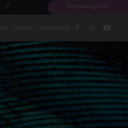
Üzletkategóriák
lás
Rólunk
Nyitvatartás