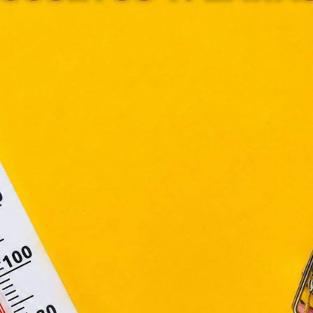
észőjében. Ehhez az Ön hozzájárulása szükséges.
ütiket" az elektronikus hírközlésről szóló 2003. évi C. törvén
ktronikus kereskedelmi szolgáltatások, az informá
adalommal összefüggő szolgáltatások egyes kérdéseiről 
. évi CVIII. törvény, valamint az Európai Unió előírás
elelően használjuk. Azon weblapoknak, melyek az Európai
ágain belül működnek, a „sütik" használatához, és ezek
asználó számítógépén vagy egyéb eszközén történő tárolá
lhasználók hozzájárulását kell kérniük.
Elfogadom
Módosítom a beállításokat