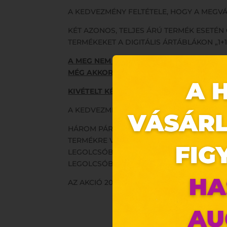
A KEDVEZMÉNY FELTÉTELE, HOGY A MEGVÁ
KÉT AZONOS, TELJES ÁRÚ TERMÉK ESETÉ
TERMÉKEKET A DIGITÁLIS ÁRTÁBLÁKON „1+1
A MEG NEM JELÖLT TERMÉKEK A PROMÓC
MÉG AKKOR SEM, HA AZOK A MEGVÁSÁROL
KIVÉTELT KÉPEZNEK A CIPŐÁPOLÓ SZERE
A KEDVEZMÉNYES ÁRAKRÓL A KASSZÁNÁL 
HÁROM PÁR CIPŐ VÁSÁRLÁSA ESETÉN LEGA
TERMÉKRE VONATKOZIK. NÉGY ÉS ÖT PÁR 
LEGOLCSÓBB PÁRRA VONATKOZIK HAT ÉS H
LEGOLCSÓBB PÁRRA VONATKOZIK. NYOLC,
AZ AKCIÓ 2025. 10. 24-TŐL 2025.10. 26-IG 
Ez 
Webo
Eze