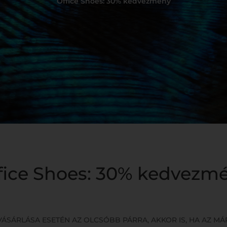
Office Shoes: 30% kedvezmény
fice Shoes: 30% kedvezm
ÁSÁRLÁSA ESETÉN AZ OLCSÓBB PÁRRA, AKKOR IS, HA AZ M