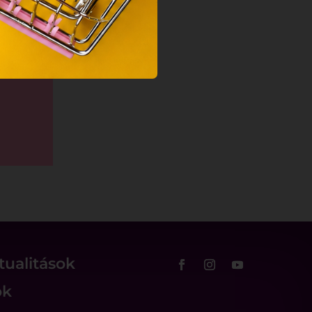
tualitások
ok