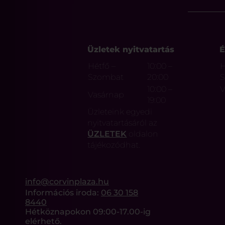
Üzletek nyitvatartás
É
Hétfő –
10:00 –
H
Szombat
20:00
10:00 –
V
Vasárnap
19:00
Üzleteink egyedi
nyitvatartásáról az
ÜZLETEK
oldalon
tájékozódhat.
info@corvinplaza.hu
Információs iroda:
06 30 158
8440
Hétköznapokon 09:00-17.00-ig
elérhető.