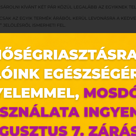
SÁROLNI KÍVÁNT KÉT PÁR KÖZÜL LEGALÁBB AZ EGYIKNEK TEL
N CSAK AZ EGYIK TERMÉK ÁRÁBÓL KERÜL LEVONÁSRA A KED
” JELÖLÉSRŐL ISMERHETI FEL.
IÓBAN CSAK MINT ELSŐ, TELJES ÁRÚ TERMÉKEK VESZNEK 
NI KÍVÁNT KÉT PÁR KÖZÜL AZ OLCSÓBBAK.
K, AZ AJÁNDÉKKÁRTYÁK, VALAMINT AZ UGG TERMÉKEK.
KIHELYEZETT ÁRLISTÁN TÁJÉKOZÓDHAT.
LÁBB EGY TERMÉKNEK TELJES ÁRÚNAK KELL LENNIE ÉS A K
CIPŐ VÁSÁRLÁSA ESETÉN LEGALÁBB 2 PÁRNAK TELJES ÁRÚNAK
ÉT PÁR CIPŐ VÁSÁRLÁSA ESETÉN 3 PÁRNAK TELJES ÁRÚNAK
 KILENC, STB. PÁR VÁSÁRLÁSA ESETÉN AZ ELŐBB MEGHATÁR
VAGY A KÉSZLET EREJÉIG ÉRVÉNYES.
az oldal sütiket használ
ldalunkon „cookie"-kat (továbbiakban „süti") alkalma
k olyan fájlok, melyek információt tárolnak w