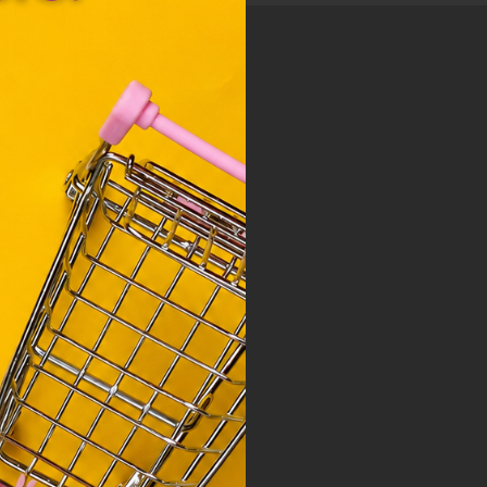
y, az
ciós
szóló
ainak
 Unió
nek a
sához