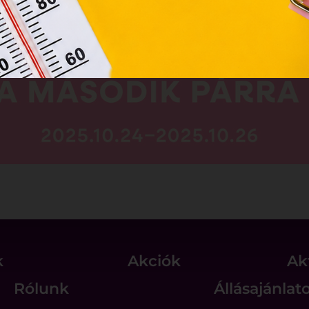
k
Akciók
Ak
Rólunk
Állásajánlat