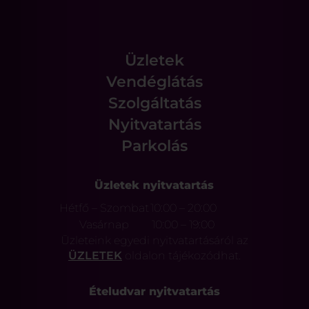
Üzletek
Vendéglátás
Szolgáltatás
Nyitvatartás
Parkolás
Üzletek nyitvatartás
Hétfő – Szombat
10:00 – 20:00
Vasárnap
10:00 – 19:00
Üzleteink egyedi nyitvatartásáról az
ÜZLETEK
oldalon tájékozódhat.
Ételudvar nyitvatartás