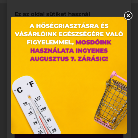
Ez az oldal sütiket használ
Weboldalunkon „cookie"-kat (továbbiakban „süti")
alkalmazunk. Ezek olyan fájlok, melyek információt
tárolnak webes böngészőjében. Ehhez az Ön
hozzájárulása szükséges.
A „sütiket" az elektronikus hírközlésről szóló 2003.
évi C. törvény, az elektronikus kereskedelmi
szolgáltatások, az információs társadalommal
összefüggő szolgáltatások egyes kérdéseiről szóló
2001. évi CVIII. törvény, valamint az Európai Unió
előírásainak megfelelően használjuk. Azon
weblapoknak, melyek az Európai Unió országain
belül működnek, a „sütik" használatához, és
ezeknek a felhasználó számítógépén vagy egyéb
eszközén történő tárolásához a felhasználók
hozzájárulását kell kérniük.