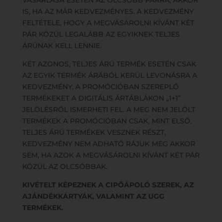
VÁSÁRLÁSA ESETÉN AZ OLCSÓBB PÁRRA, AKKOR
IS, HA AZ MÁR KEDVEZMÉNYES. A KEDVEZMÉNY
FELTÉTELE, HOGY A MEGVÁSÁROLNI KÍVÁNT KÉT
PÁR KÖZÜL LEGALÁBB AZ EGYIKNEK TELJES
ÁRÚNAK KELL LENNIE.
KÉT AZONOS, TELJES ÁRÚ TERMÉK ESETÉN CSAK
AZ EGYIK TERMÉK ÁRÁBÓL KERÜL LEVONÁSRA A
KEDVEZMÉNY. A PROMÓCIÓBAN SZEREPLŐ
TERMÉKEKET A DIGITÁLIS ÁRTÁBLÁKON „1+1”
JELÖLÉSRŐL ISMERHETI FEL. A MEG NEM JELÖLT
TERMÉKEK A PROMÓCIÓBAN CSAK, MINT ELSŐ,
TELJES ÁRÚ TERMÉKEK VESZNEK RÉSZT,
KEDVEZMÉNY NEM ADHATÓ RÁJUK MÉG AKKOR
SEM, HA AZOK A MEGVÁSÁROLNI KÍVÁNT KÉT PÁR
KÖZÜL AZ OLCSÓBBAK.
KIVÉTELT KÉPEZNEK A CIPŐÁPOLÓ SZEREK, AZ
AJÁNDÉKKÁRTYÁK, VALAMINT AZ UGG
TERMÉKEK.