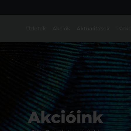
Üzletek
Akciók
Aktualitások
Parko
Akcióink