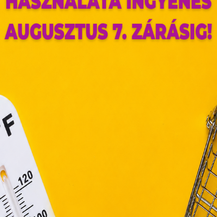
ldalunkon „cookie"-kat (továbbiakban „süti") alkalma
k olyan fájlok, melyek információt tárolnak w
észőjében. Ehhez az Ön hozzájárulása szükséges.
ütiket" az elektronikus hírközlésről szóló 2003. évi C. törvén
ktronikus kereskedelmi szolgáltatások, az informá
adalommal összefüggő szolgáltatások egyes kérdéseiről 
. évi CVIII. törvény, valamint az Európai Unió előírás
elelően használjuk. Azon weblapoknak, melyek az Európai
ágain belül működnek, a „sütik" használatához, és ezek
asználó számítógépén vagy egyéb eszközén történő tárolá
lhasználók hozzájárulását kell kérniük.
Elfogadom
Módosítom a beállításokat