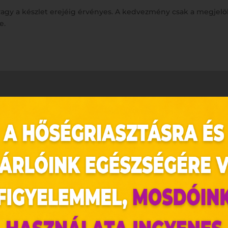
t vagy a készlet erejéig érvényes. A kedvezmény csak a megjel
e.
az oldal sütiket használ