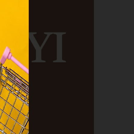
zunk.
ebes
y, az
ciós
szóló
ainak
 Unió
nek a
sához