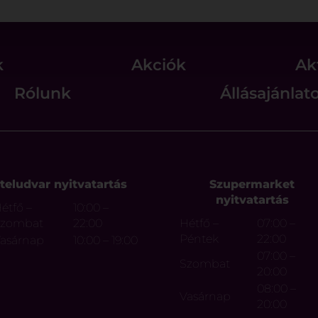
k
Akciók
Ak
Rólunk
Állásajánlat
teludvar nyitvatartás
Szupermarket
nyitvatartás
étfő –
10:00 –
Szombat
22:00
Hétfő –
07:00 –
Péntek
22:00
asárnap
10:00 – 19:00
07:00 –
Szombat
20:00
08:00 –
Vasárnap
20:00