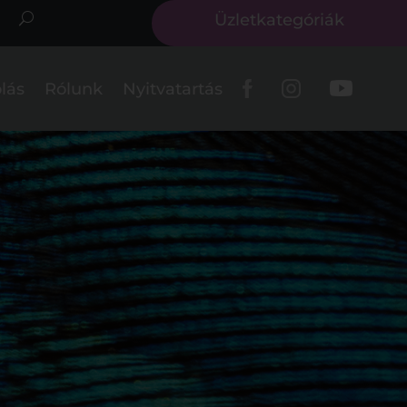
Üzletkategóriák
lás
Rólunk
Nyitvatartás