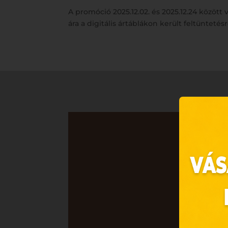
A promóció 2025.12.02. és 2025.12.24 közöt
ára a digitális ártáblákon került feltüntetésr
Ez 