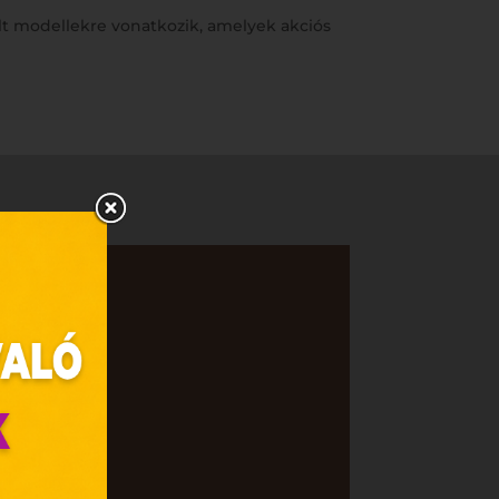
ölt modellekre vonatkozik, amelyek akciós