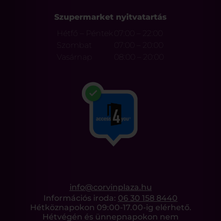
Szupermarket nyitvatartás
Hétfő – Péntek
07:00 – 22:00
Szombat
07:00 – 20:00
Vasárnap
08:00 – 20:00
info@corvinplaza.hu
Információs iroda:
06 30 158 8440
Hétköznapokon 09:00-17.00-ig elérhető.
Hétvégén és ünnepnapokon nem