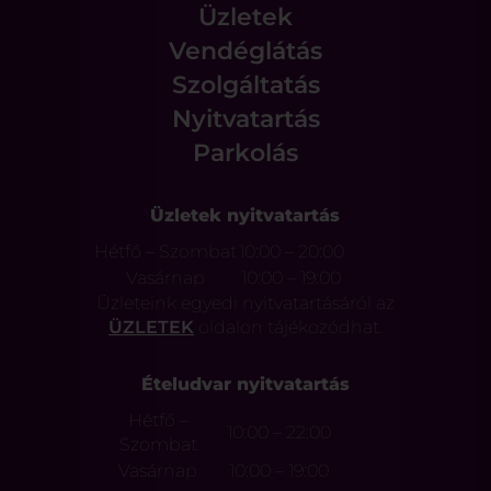
Üzletek
Vendéglátás
Szolgáltatás
Nyitvatartás
Parkolás
Üzletek nyitvatartás
Hétfő – Szombat
10:00 – 20:00
Vasárnap
10:00 – 19:00
Üzleteink egyedi nyitvatartásáról az
ÜZLETEK
oldalon tájékozódhat.
Ételudvar nyitvatartás
Hétfő –
10:00 – 22:00
Szombat
Vasárnap
10:00 – 19:00