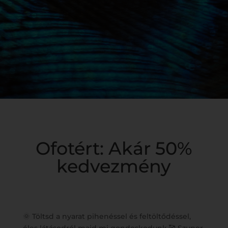
Ofotért: Akár 50%
kedvezmény
🌞 Töltsd a nyarat pihenéssel és feltöltődéssel,