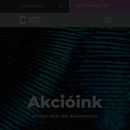
Üzletkategóriák
Akcióink
Ofotért: Akár 50% kedvezmény