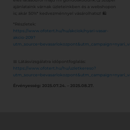
éles látásodról majd mi gondoskodunk.🥰 Szuper
ajánlataink várnak üzleteinkben és a webshopon
is; akár 50%* kedvezménnyel vásárolhatsz! 🛍️
*Részletek:
https://www.ofotert.hu/hu/akciok/nyari-vasar-
akcio-209?
utm_source=bevasarlokozpont&utm_campaign=nyari_v
📅 Látásvizsgálatra időpontfoglalás:
https://www.ofotert.hu/hu/uzletkereso?
utm_source=bevasarlokozpont&utm_campaign=nyari_v
Érvényesség: 2025.07.24. – 2025.08.27.