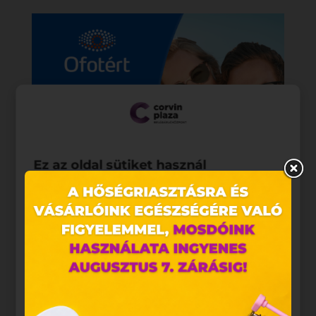
Ez az oldal sütiket használ
Weboldalunkon „cookie"-kat (továbbiakban „süti")
alkalmazunk. Ezek olyan fájlok, melyek információt
tárolnak webes böngészőjében. Ehhez az Ön
hozzájárulása szükséges.
A „sütiket" az elektronikus hírközlésről szóló 2003.
évi C. törvény, az elektronikus kereskedelmi
szolgáltatások, az információs társadalommal
összefüggő szolgáltatások egyes kérdéseiről szóló