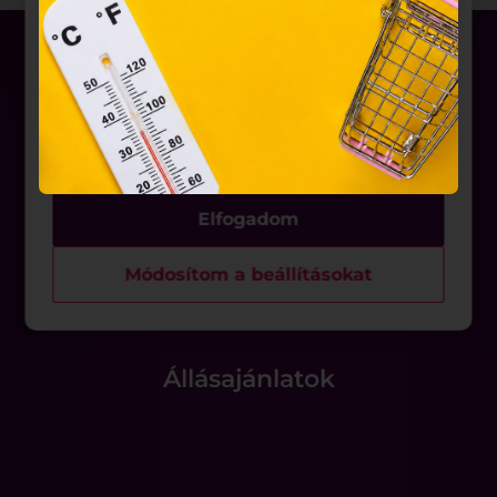
2001. évi CVIII. törvény, valamint az Európai Unió
előírásainak megfelelően használjuk. Azon
weblapoknak, melyek az Európai Unió országain
belül működnek, a „sütik" használatához, és
ezeknek a felhasználó számítógépén vagy egyéb
eszközén történő tárolásához a felhasználók
hozzájárulását kell kérniük.
Üzletek
Akciók
Elfogadom
Aktualitások
Módosítom a beállításokat
Rólunk
Állásajánlatok