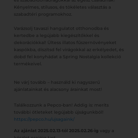
és szabadidőnadrágokkal az egész családnak!
Kényelmes, stílusos, és tökéletes választás a
szabadtéri programokhoz.
Varázsolj tavaszi hangulatot otthonodba és
kertedbe a legújabb kiegészítőkkel és
dekorációkkal! Ültess illatos fűszernövényeket
kaspókba, díszítsd fel virágokkal az erkélyedet, és
dobd fel konyhádat a Spring Nostalgia kollekció
termékeivel.
Ne várj tovább – használd ki nagyszerű
ajánlatainkat és alacsony árainkat most!
Találkozzunk a Pepco-ban! Addig is: meríts
további ötleteket legújabb újságunkból!
https://pepco.hu/ujsagaink/
Az ajánlat 2025.02.13-tól 2025.02.26-ig
vagy a
készlet erejéig tart.