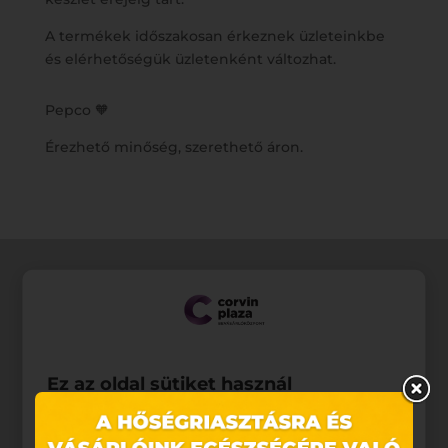
A termékek időszakosan érkeznek üzleteinkbe
és elérhetőségük üzletenként változhat.
Pepco 🧡
Érezhető minőség, szerethető áron.
Ez az oldal sütiket használ
Weboldalunkon „cookie"-kat (továbbiakban „süti")