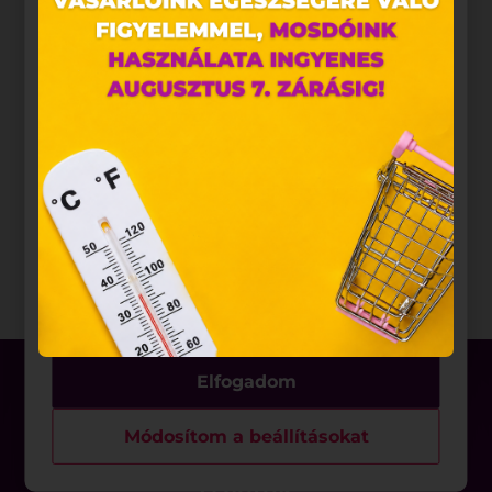
alkalmazunk. Ezek olyan fájlok, melyek információt
tárolnak webes böngészőjében. Ehhez az Ön
hozzájárulása szükséges.
A „sütiket" az elektronikus hírközlésről szóló 2003.
évi C. törvény, az elektronikus kereskedelmi
szolgáltatások, az információs társadalommal
összefüggő szolgáltatások egyes kérdéseiről szóló
2001. évi CVIII. törvény, valamint az Európai Unió
előírásainak megfelelően használjuk. Azon
weblapoknak, melyek az Európai Unió országain
belül működnek, a „sütik" használatához, és
ezeknek a felhasználó számítógépén vagy egyéb
eszközén történő tárolásához a felhasználók
hozzájárulását kell kérniük.
Elfogadom
Módosítom a beállításokat