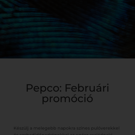
Pepco: Februári
promóció
Készülj a melegebb napokra színes pulóverekkel