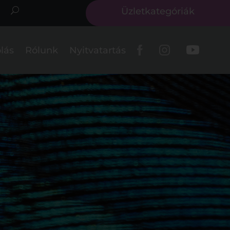
Üzletkategóriák
lás
Rólunk
Nyitvatartás