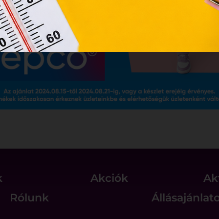
k
Akciók
Ak
Rólunk
Állásajánlat