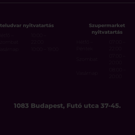
teludvar nyitvatartás
Szupermarket
nyitvatartás
étfő –
10:00 –
Szombat
22:00
Hétfő –
07:00 –
Péntek
22:00
asárnap
10:00 – 19:00
07:00 –
Szombat
20:00
08:00 –
Vasárnap
20:00
1083 Budapest, Futó utca 37-45.