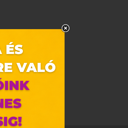
gaink/
zunk.
ebes