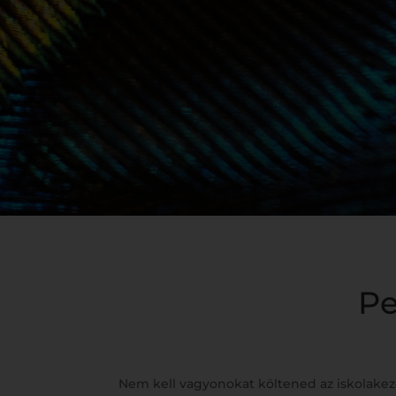
Pe
Nem kell vagyonokat költened az iskolakez