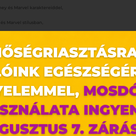
ey és Marvel karaktereiddel,
és Marvel stílusban,
álogathatsz.
 további ötleteket legújabb újságunkból!
https://pepco.hu/ujsa
 készlet erejéig tart.
kbe és elérhetőségük üzletenként változhat.
az oldal sütiket használ
ldalunkon „cookie"-kat (továbbiakban „süti") alkalma
k olyan fájlok, melyek információt tárolnak w