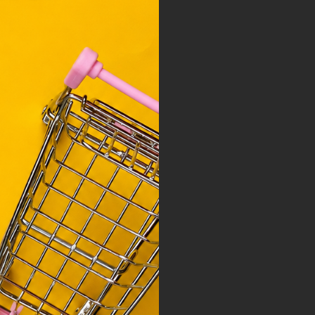
y, az
ciós
szóló
ainak
 Unió
nek a
sához