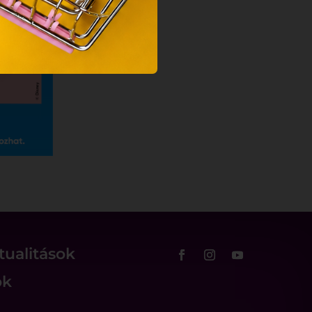
tualitások
ok