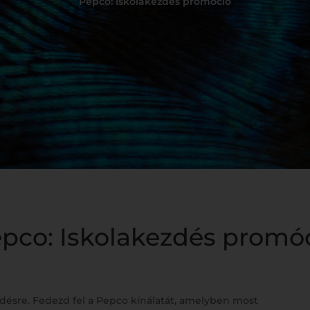
Pepco: Iskolakezdés promóció
pco: Iskolakezdés promó
désre. Fedezd fel a Pepco kínálatát, amelyben most