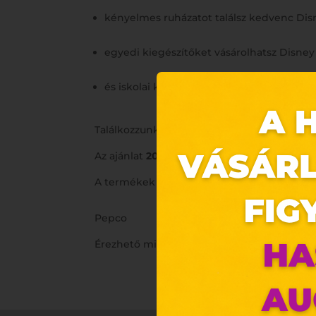
kényelmes ruházatot találsz kedvenc Disn
egyedi kiegészítőket vásárolhatsz Disney 
és iskolai kiegészítők széles kínálatából v
Találkozzunk a Pepco-ban! Addig is: meríts
Az ajánlat
2024.08.15-től 2024.08.21-ig
vagy a
A termékek időszakosan érkeznek üzletein
Pepco
Érezhető minőség, szerethető áron.
Ez 
Webo
Eze