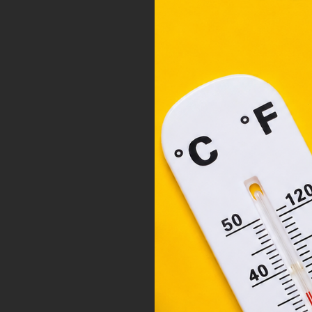
böng
A „s
ele
társ
2001
megf
orsz
felh
a fe