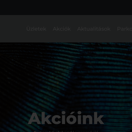
Üzletek
Akciók
Aktualitások
Parko
Akcióink