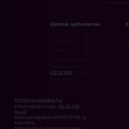
Üzletek nyitvatartás
É
Hétfő –
10:00 –
H
Szombat
20:00
10:00 –
V
Vasárnap
19:00
Üzleteink egyedi
nyitvatartásáról az
ÜZLETEK
oldalon
tájékozódhat.
info@corvinplaza.hu
Információs iroda:
06 30 158
8440
Hétköznapokon 09:00-17.00-ig
elérhető.
Hétvégén és ünnepnapokon