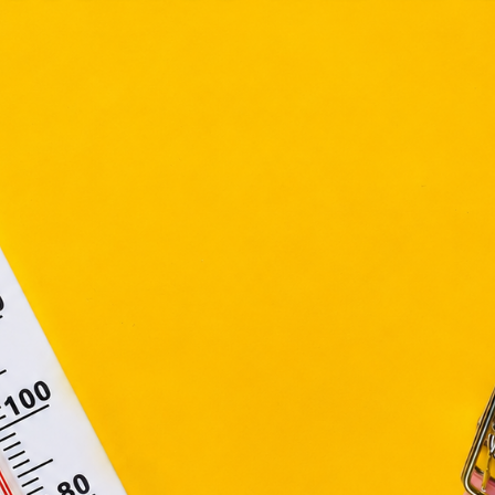
észőjében. Ehhez az Ön hozzájárulása szükséges.
ütiket" az elektronikus hírközlésről szóló 2003. évi C. törvén
ktronikus kereskedelmi szolgáltatások, az informá
adalommal összefüggő szolgáltatások egyes kérdéseiről 
. évi CVIII. törvény, valamint az Európai Unió előírás
elelően használjuk. Azon weblapoknak, melyek az Európai
ágain belül működnek, a „sütik" használatához, és ezek
asználó számítógépén vagy egyéb eszközén történő tárolá
lhasználók hozzájárulását kell kérniük.
Elfogadom
Módosítom a beállításokat