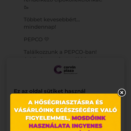
🥾
Többet kevesebbért…
mindennap!
PEPCO 💛
Találkozzunk a PEPCO-ban!
Addig is: meríts további
ötleteket legújabb
újságunkból!
https://pepco.hu/ujsagaink/
Ez az oldal sütiket használ
Az ajánlat 2021.09.23-tól
2021.10.06-ig, illetve a készlet
Weboldalunkon „cookie"-kat (továbbiakban „süti")
erejéig érvényes.
alkalmazunk. Ezek olyan fájlok, melyek információt
tárolnak webes böngészőjében. Ehhez az Ön
hozzájárulása szükséges.