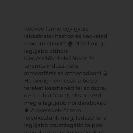
Kedved lenne egy gyors
lakásátalakításhoz és kedveled
modern stílust? 🏠 Nézd meg a
legújabb otthoni
kiegészítőkollekciónkat és
teremts indusztriális
atmoszférát az otthonodban! 🔮
Ha pedig nem csak a belső
tereket készítenéd fel az őszre,
de a ruhatáradat, akkor nézd
meg a legújabb női darabokat!
🍁 A gyerekekről sem
feledkeztünk meg, fedezd fel a
legújabb csúszásgátló talppal
rendelkező cipőkollekciónkat!