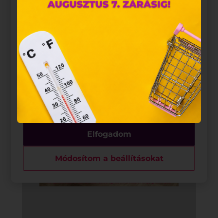
A „sütiket" az elektronikus hírközlésről szóló 2003.
évi C. törvény, az elektronikus kereskedelmi
szolgáltatások, az információs társadalommal
összefüggő szolgáltatások egyes kérdéseiről szóló
2001. évi CVIII. törvény, valamint az Európai Unió
előírásainak megfelelően használjuk. Azon
weblapoknak, melyek az Európai Unió országain
belül működnek, a „sütik" használatához, és
ezeknek a felhasználó számítógépén vagy egyéb
eszközén történő tárolásához a felhasználók
hozzájárulását kell kérniük.
Elfogadom
Módosítom a beállításokat