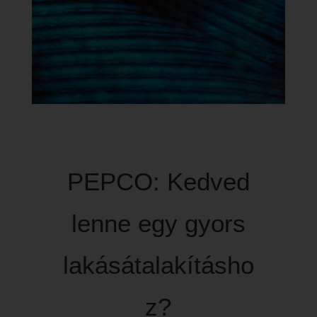
PEPCO: Kedved
lenne egy gyors
lakásátalakításho
z?