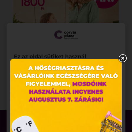
Ez az oldal sütiket használ
Weboldalunkon „cookie"-kat (továbbiakban „süti")
alkalmazunk. Ezek olyan fájlok, melyek információt
tárolnak webes böngészőjében. Ehhez az Ön
hozzájárulása szükséges.
A „sütiket" az elektronikus hírközlésről szóló 2003.
évi C. törvény, az elektronikus kereskedelmi
szolgáltatások, az információs társadalommal
összefüggő szolgáltatások egyes kérdéseiről szóló
2001. évi CVIII. törvény, valamint az Európai Unió
előírásainak megfelelően használjuk. Azon