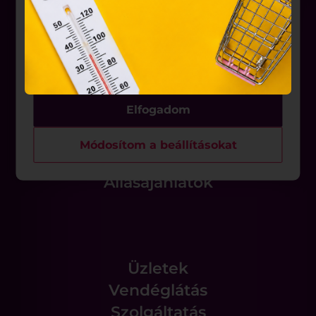
weblapoknak, melyek az Európai Unió országain
belül működnek, a „sütik" használatához, és
ezeknek a felhasználó számítógépén vagy egyéb
Üzletek
eszközén történő tárolásához a felhasználók
hozzájárulását kell kérniük.
Akciók
Aktualitások
Elfogadom
Rólunk
Módosítom a beállításokat
Állásajánlatok
Üzletek
Vendéglátás
Szolgáltatás