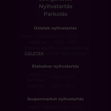
Nyitvatartás
Parkolás
Üzletek nyitvatartás
Hétfő – Szombat
10:00 – 20:00
Vasárnap
10:00 – 19:00
Üzleteink egyedi nyitvatartásáról az
ÜZLETEK
oldalon tájékozódhat.
Ételudvar nyitvatartás
Hétfő –
10:00 – 22:00
Szombat
Vasárnap
10:00 – 19:00
Szupermarket nyitvatartás
Hétfő – Péntek
07:00 – 22:00