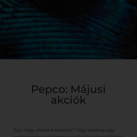
Pepco: Májusi
akciók
Egy nagy utazásra készülsz? Vagy esetleg egy