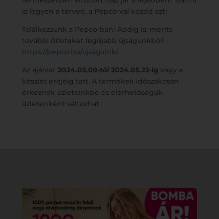
természetben eltöltött nap jár a fejedben? Bármi
is legyen a terved, a Pepco-val kezdd azt!
Találkozzunk a Pepco-ban! Addig is: meríts
további ötleteket legújabb újságunkból!
https://pepco.hu/ujsagaink/
Az ajánlat
2024.05.09-től 2024.05.22-ig
vagy a
készlet erejéig tart. A termékek időszakosan
érkeznek üzleteinkbe és elérhetőségük
üzletenként változhat