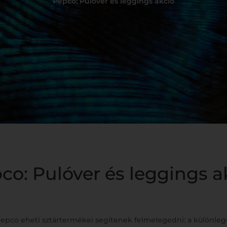
Pepco: Pulóver és leggings akció
co: Pulóver és leggings a
Pepco eheti sztártermékei segítenek felmelegedni: a különle