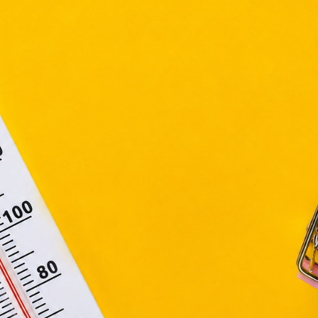
ktronikus kereskedelmi szolgáltatások, az informá
adalommal összefüggő szolgáltatások egyes kérdéseiről 
. évi CVIII. törvény, valamint az Európai Unió előírás
elelően használjuk. Azon weblapoknak, melyek az Európai
ágain belül működnek, a „sütik" használatához, és ezek
asználó számítógépén vagy egyéb eszközén történő tárolá
lhasználók hozzájárulását kell kérniük.
Elfogadom
Módosítom a beállításokat