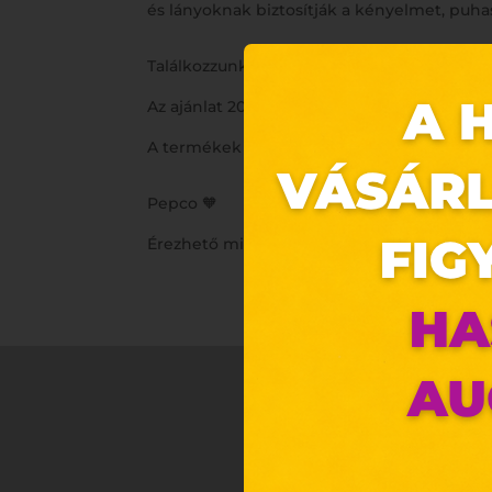
és lányoknak biztosítják a kényelmet, puhasá
Találkozzunk a Pepco-ban! Addig is: meríts
Az ajánlat 2025.10.30-tól 2025.11.05-ig vagy a 
A termékek időszakosan érkeznek üzletein
Pepco 🧡
Érezhető minőség, szerethető áron.
Ez 
Webo
Eze
böng
A „s