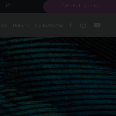
Üzletkategóriák
lás
Rólunk
Nyitvatartás