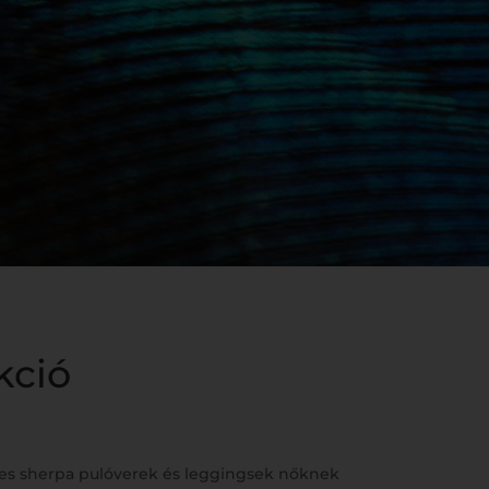
kció
ges sherpa pulóverek és leggingsek nőknek