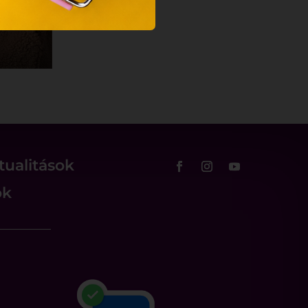
tualitások
ok