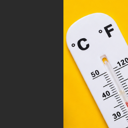
ele
társ
2001
megf
orsz
felh
a fe