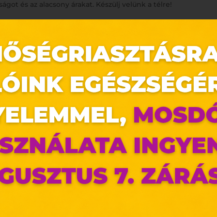
got és az alacsony árakat. Készülj velünk a télre!
 további ötleteket weboldalunkról!
https://www.pepco.hu
készlet erejéig tart.
kbe és elérhetőségük üzletenként változhat.
az oldal sütiket használ
ldalunkon „cookie"-kat (továbbiakban „süti") alkalma
k olyan fájlok, melyek információt tárolnak w
észőjében. Ehhez az Ön hozzájárulása szükséges.
ütiket" az elektronikus hírközlésről szóló 2003. évi C. törvén