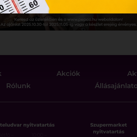
k
Akciók
Ak
Rólunk
Állásajánlat
teludvar nyitvatartás
Szupermarket
nyitvatartás
étfő –
10:00 –