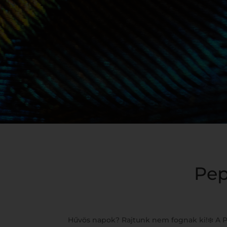
Pep
Hűvös napok? Rajtunk nem fognak ki!❄️ A 