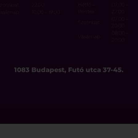
Szombat
22:00
Hétfő –
07:00 –
Péntek
22:00
asárnap
10:00 – 19:00
07:00 –
Szombat
20:00
08:00 –
Vasárnap
20:00
1083 Budapest, Futó utca 37-45.