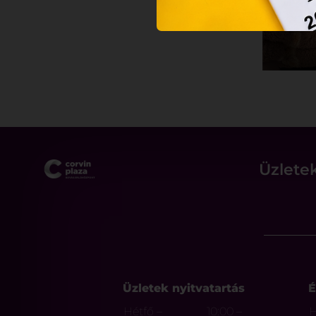
Üzlete
Üzletek nyitvatartás
É
Hétfő –
10:00 –
H