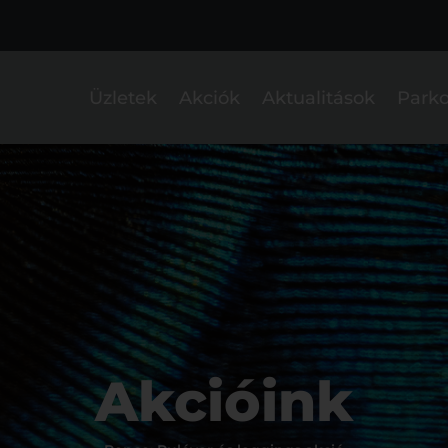
Üzletek
Akciók
Aktualitások
Parko
Akcióink