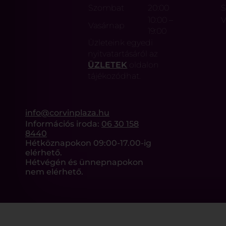
Szombat
20:00
10:00 –
V
Vasárnap
19:00
Üzleteink egyedi
nyitvatartásáról az
ÜZLETEK
oldalon
tájékozódhat.
info@corvinplaza.hu
Információs iroda:
06 30 158
8440
Hétköznapokon 09:00-17.00-ig
elérhető.
Hétvégén és ünnepnapokon
nem elérhető.