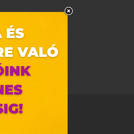
zunk.
ebes
y, az