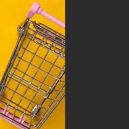
ciós
szóló
ainak
 Unió
nek a
sához