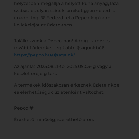
helyzetben megállja a helyét! Puha anyag, laza
szabás, és olyan színek, amiket gyermeked is
imádni fog! 🤎 Fedezd fel a Pepco legújabb
kollekcióját az üzletekben!
Találkozzunk a Pepco-ban! Addig is: meríts
további ötleteket legújabb újságunkból!
https://pepco.hu/ujsagaink/
Az ajánlat 2025.08.21-től 2025.09.03-ig vagy a
készlet erejéig tart.
A termékek időszakosan érkeznek üzleteinkbe
és elérhetőségük üzletenként változhat.
Pepco 🧡
Érezhető minőség, szerethető áron.