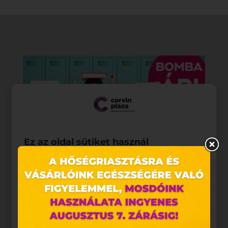
Ez az oldal sütiket használ
Weboldalunkon „cookie"-kat (továbbiakban „süti")
alkalmazunk. Ezek olyan fájlok, melyek információt
tárolnak webes böngészőjében. Ehhez az Ön
hozzájárulása szükséges.
A „sütiket" az elektronikus hírközlésről szóló 2003.
évi C. törvény, az elektronikus kereskedelmi