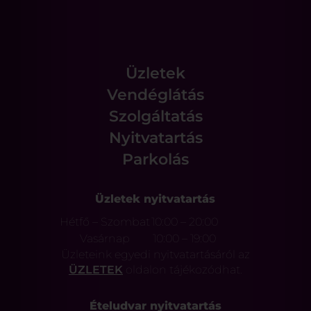
Üzletek
Vendéglátás
Szolgáltatás
Nyitvatartás
Parkolás
Üzletek nyitvatartás
Hétfő – Szombat
10:00 – 20:00
Vasárnap
10:00 – 19:00
Üzleteink egyedi nyitvatartásáról az
ÜZLETEK
oldalon tájékozódhat.
Ételudvar nyitvatartás